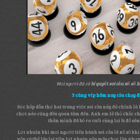
Mọi người đã có
bí quyết soi cầu xổ số
»
3 càng víp hôm nay cầu chạy đề
Sức hấp dẫn thứ hai trong việc soi cầu này đó chính là 
chơi nào cũng đều quan tâm đến. Anh em lô thủ chắc c
thân mình đã bỏ ra cuối cùng lại bị đổ sô
Lợi nhuận khi mọi người tiến hành soi cầu lô xổ số kh
vốn có thể lấy lại tiền lợi nhuận gấp mấy chục lần như