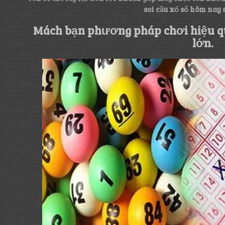
soi cầu xổ số hôm nay 
Mách bạn phương pháp chơi hiệu qu
lớn.