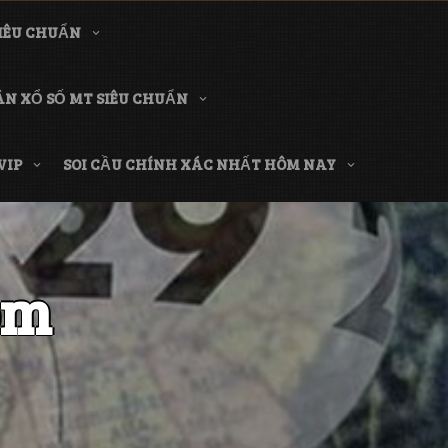
IÊU CHUẨN
ÁN XỔ SỐ MT SIÊU CHUẨN
VIP
SOI CẦU CHÍNH XÁC NHẤT HÔM NAY
om