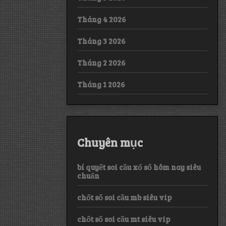
Tháng 4 2026
Tháng 3 2026
Tháng 2 2026
Tháng 1 2026
Chuyên mục
bí quyết soi cầu xổ số hôm nay siêu
chuẩn
chốt số soi cầu mb siêu vip
chốt số soi cầu mt siêu vip