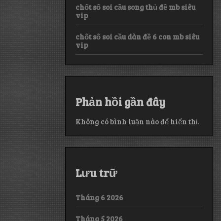
chốt số soi cầu song thủ đề mb siêu
vip
chốt số soi cầu dàn đề 6 con mb siêu
vip
Phản hồi gần đây
Không có bình luận nào để hiển thị.
Lưu trữ
Tháng 6 2026
Tháng 5 2026