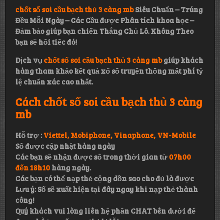
chốt số soi cầu bạch thủ 3 càng mb
Siêu Chuẩn – Trúng
Đều Mỗi Ngày – Các Cầu được Phân tích khoa học –
Đảm bảo giúp bạn chiến Thắng Chủ Lô. Không Theo
bạn sẽ hối tiếc đó!
Dịch vụ
chốt số soi cầu bạch thủ 3 càng mb
giúp khách
hàng tham khảo kết quả xổ số truyền thống mất phí tỷ
lệ chuẩn xác cao nhất.
Cách chốt số soi cầu bạch thủ 3 càng
mb
Hỗ trợ :
Viettel, Mobiphone, Vinaphone, VN-Mobile
Số được cập nhật hàng ngày
Các bạn sẽ nhận được số trong thời gian từ
07h00
đến 18h10
hàng ngày.
Các bạn có thể nạp thẻ cộng dồn sao cho đủ là được
Lưu ý: Số sẽ xuất hiện tại đây ngay khi nạp thẻ thành
công!
Quý khách vui lòng liên hệ phần CHAT bên dưới để