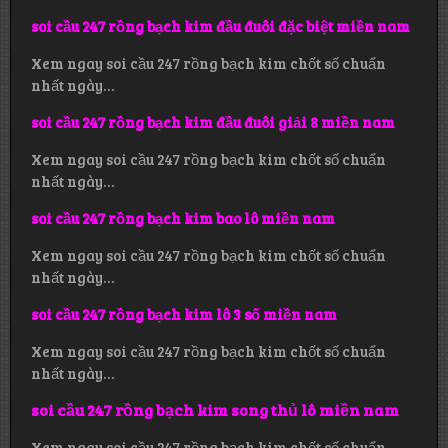
soi cầu 247 rồng bạch kim đầu đuôi đặc biệt miền nam
Xem ngay soi cầu 247 rồng bạch kim chốt số chuẩn
nhất ngày…
soi cầu 247 rồng bạch kim đầu đuôi giải 8 miền nam
Xem ngay soi cầu 247 rồng bạch kim chốt số chuẩn
nhất ngày…
soi cầu 247 rồng bạch kim bao lô miền nam
Xem ngay soi cầu 247 rồng bạch kim chốt số chuẩn
nhất ngày…
soi cầu 247 rồng bạch kim lô 3 số miền nam
Xem ngay soi cầu 247 rồng bạch kim chốt số chuẩn
nhất ngày…
soi cầu 247 rồng bạch kim song thủ lô miền nam
Xem ngay soi cầu 247 rồng bạch kim chốt số chuẩn