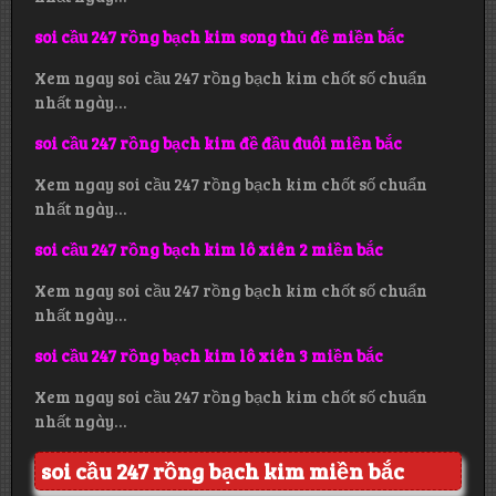
soi cầu 247 rồng bạch kim song thủ đề miền bắc
Xem ngay soi cầu 247 rồng bạch kim chốt số chuẩn
nhất ngày…
soi cầu 247 rồng bạch kim đề đầu đuôi miền bắc
Xem ngay soi cầu 247 rồng bạch kim chốt số chuẩn
nhất ngày…
soi cầu 247 rồng bạch kim lô xiên 2 miền bắc
Xem ngay soi cầu 247 rồng bạch kim chốt số chuẩn
nhất ngày…
soi cầu 247 rồng bạch kim lô xiên 3 miền bắc
Xem ngay soi cầu 247 rồng bạch kim chốt số chuẩn
nhất ngày…
soi cầu 247 rồng bạch kim miền bắc