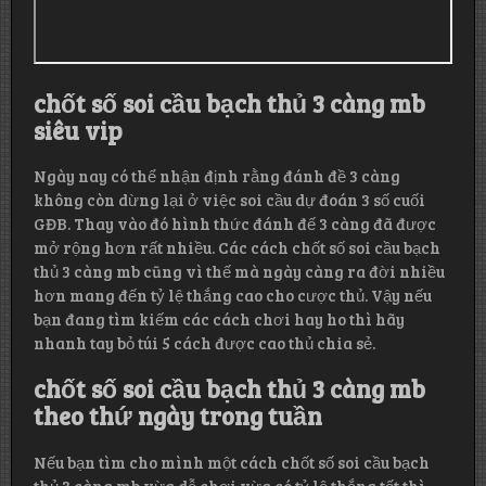
chốt số soi cầu bạch thủ 3 càng mb
siêu vip
Ngày nay có thể nhận định rằng đánh đề 3 càng
không còn dừng lại ở việc soi cầu dự đoán 3 số cuối
GĐB. Thay vào đó hình thức đánh đế 3 càng đã được
mở rộng hơn rất nhiều. Các cách chốt số soi cầu bạch
thủ 3 càng mb
cũng vì thế mà ngày càng ra đời nhiều
hơn mang đến tỷ lệ thắng cao cho cược thủ. Vậy nếu
bạn đang tìm kiếm các cách chơi hay ho thì hãy
nhanh tay bỏ túi 5 cách được cao thủ chia sẻ.
chốt số soi cầu bạch thủ 3 càng mb
theo thứ ngày trong tuần
Nếu bạn tìm cho mình một cách chốt số soi cầu bạch
thủ 3 càng mb
vừa dễ chơi vừa có tỷ lệ thắng tốt thì