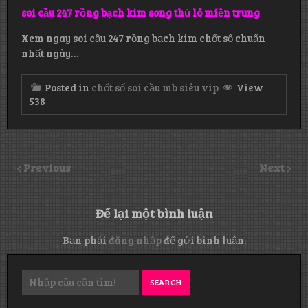
soi cầu 247 rồng bạch kim song thủ lô miền trung
Xem ngay soi cầu 247 rồng bạch kim chốt số chuẩn
nhất ngày…
Posted in
chốt số soi cầu mb siêu vip
View
538
Previous
Next
Để lại một bình luận
Bạn phải
đăng nhập
để gửi bình luận.
SEARCH