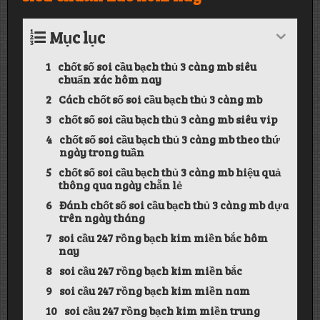
Mục lục
chốt số soi cầu bạch thủ 3 càng mb siêu
chuẩn xác hôm nay
Cách chốt số soi cầu bạch thủ 3 càng mb
chốt số soi cầu bạch thủ 3 càng mb siêu vip
chốt số soi cầu bạch thủ 3 càng mb theo thứ
ngày trong tuần
chốt số soi cầu bạch thủ 3 càng mb hiệu quả
thông qua ngày chẵn lẻ
Đánh chốt số soi cầu bạch thủ 3 càng mb dựa
trên ngày tháng
soi cầu 247 rồng bạch kim miền bắc hôm
nay
soi cầu 247 rồng bạch kim miền bắc
soi cầu 247 rồng bạch kim miền nam
soi cầu 247 rồng bạch kim miền trung