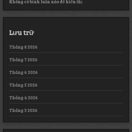
Không có bình luận nào để hiển thị.
Lưu trữ
Tháng 8 2026
Tháng 7 2026
Tháng 6 2026
Tháng 5 2026
Tháng 4 2026
Tháng 3 2026