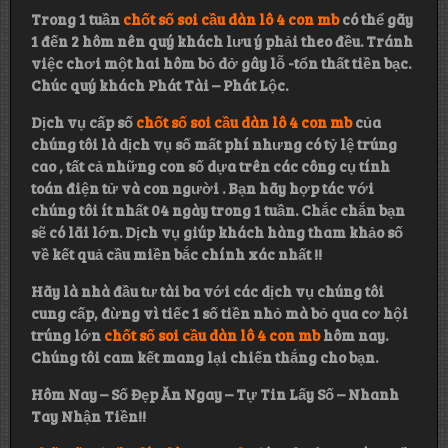
Trong 1 tuần
chốt số soi cầu dàn lô 4 con mb
có thể gãy
1 đến 2 hôm nên quý khách lưu ý phải theo đều. Tránh
việc chơi một hai hôm bỏ dở gây lỗ -tổn thất tiền bạc.
Chúc quý khách Phát Tài – Phát Lộc.
Dịch vụ cấp số
chốt số soi cầu dàn lô 4 con mb
của
chúng tôi là dịch vụ số mất phí nhưng có tỷ lệ trúng
cao , tất cả những con số dựa trên các công cụ tính
toán điện tử và con người . Bạn hãy hợp tác với
chúng tôi ít nhất 04 ngày trong 1 tuần. Chắc chắn bạn
sẽ có lãi lớn. Dịch vụ giúp khách hàng tham khảo số
về kết quả cầu miền bắc chính xác nhất !!
Hãy là nhà đầu tư tài ba với các dịch vụ chúng tôi
cung cấp, đừng vì tiếc 1 số tiền nhỏ mà bỏ qua cơ hội
trúng lớn
chốt số soi cầu dàn lô 4 con mb
hôm nay.
Chúng tôi cam kết mang lại chiến thắng cho bạn.
Hôm Nay – Số Đẹp Ăn Ngay – Tự Tin Lấy Số – Nhanh
Tay Nhận Tiền!!