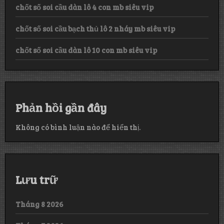
chốt số soi cầu dàn lô 4 con mb siêu vip
chốt số soi cầu bạch thủ lô 2 nháy mb siêu vip
chốt số soi cầu dàn lô 10 con mb siêu vip
Phản hồi gần đây
Không có bình luận nào để hiển thị.
Lưu trữ
Tháng 8 2026