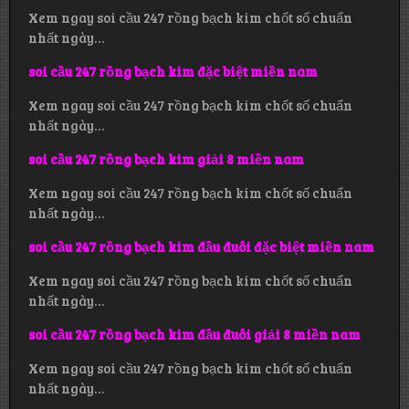
Xem ngay soi cầu 247 rồng bạch kim chốt số chuẩn
nhất ngày…
soi cầu 247 rồng bạch kim đặc biệt miền nam
Xem ngay soi cầu 247 rồng bạch kim chốt số chuẩn
nhất ngày…
soi cầu 247 rồng bạch kim giải 8 miền nam
Xem ngay soi cầu 247 rồng bạch kim chốt số chuẩn
nhất ngày…
soi cầu 247 rồng bạch kim đầu đuôi đặc biệt miền nam
Xem ngay soi cầu 247 rồng bạch kim chốt số chuẩn
nhất ngày…
soi cầu 247 rồng bạch kim đầu đuôi giải 8 miền nam
Xem ngay soi cầu 247 rồng bạch kim chốt số chuẩn
nhất ngày…