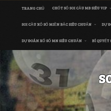
Skip
to
CHỐT SỐ SOI CẦU MB SIÊU VIP
TRANG CHỦ
content
SOI CẦU XỔ SỐ MIỀN BẮC SIÊU CHUẨN
DỰ Đ
DỰ ĐOÁN XỔ SỐ MN SIÊU CHUẨN
BÍ QUYẾT
s