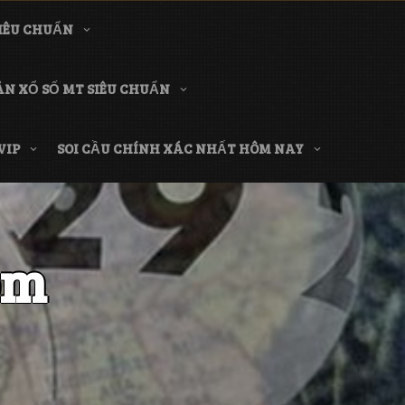
IÊU CHUẨN
ÁN XỔ SỐ MT SIÊU CHUẨN
VIP
SOI CẦU CHÍNH XÁC NHẤT HÔM NAY
om