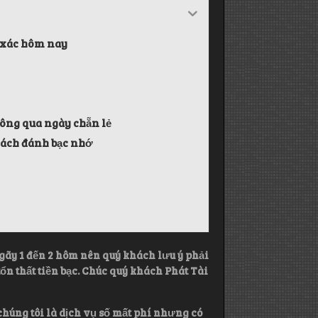
n xác hôm nay
thông qua ngày chẵn lẻ
 cách đánh bạc nhớ
 gãy 1 đến 2 hôm nên quý khách lưu ý phải
ổn thất tiền bạc. Chúc quý khách Phát Tài
húng tôi là dịch vụ số mất phí nhưng có