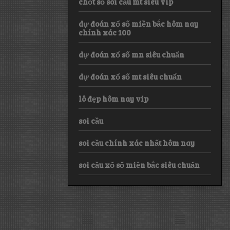
chốt số soi cầu mt siêu vip
dự đoán xổ số miền bắc hôm nay
chính xác 100
dự đoán xổ số mn siêu chuẩn
dự đoán xổ số mt siêu chuẩn
lô đẹp hôm nay vip
soi cầu
soi cầu chính xác nhất hôm nay
soi cầu xổ số miền bắc siêu chuẩn