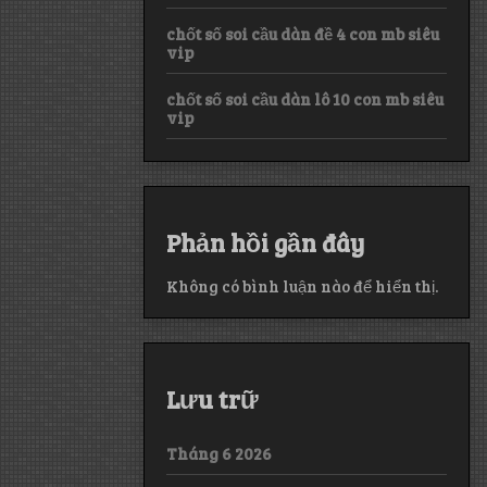
chốt số soi cầu dàn đề 4 con mb siêu
vip
chốt số soi cầu dàn lô 10 con mb siêu
vip
Phản hồi gần đây
Không có bình luận nào để hiển thị.
Lưu trữ
Tháng 6 2026