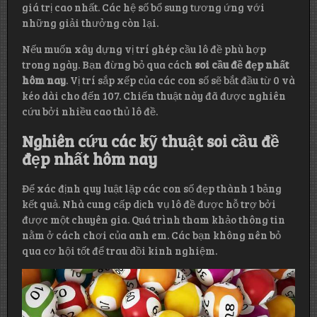
giá trị cao nhất. Các hệ số bổ sung tương ứng với
những giải thưởng còn lại.
Nếu muốn xây dựng vị trí ghép cầu lô đề phù hợp
trong ngày. Bạn đừng bỏ qua cách
soi cầu đề đẹp nhất
hôm nay
. Vị trí sắp xếp của các con số sẽ bắt đầu từ 0 và
kéo dài cho đến 107. Chiến thuật này đã được nghiên
cứu bởi nhiều cao thủ lô đề.
Nghiên cứu các kỹ thuật soi cầu đề
đẹp nhất hôm nay
Để xác định quy luật lặp các con số đẹp thành 1 bảng
kết quả. Nhà cung cấp dịch vụ lô đề được hỗ trợ bởi
được một chuyên gia. Quá trình tham khảo thông tin
nằm ở cách chơi của anh em. Các bạn không nên bỏ
qua cơ hội tốt để trau dồi kinh nghiệm.