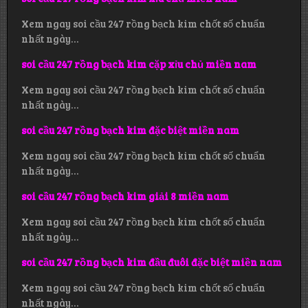
Xem ngay soi cầu 247 rồng bạch kim chốt số chuẩn
nhất ngày…
soi cầu 247 rồng bạch kim cặp xỉu chủ miền nam
Xem ngay soi cầu 247 rồng bạch kim chốt số chuẩn
nhất ngày…
soi cầu 247 rồng bạch kim đặc biệt miền nam
Xem ngay soi cầu 247 rồng bạch kim chốt số chuẩn
nhất ngày…
soi cầu 247 rồng bạch kim giải 8 miền nam
Xem ngay soi cầu 247 rồng bạch kim chốt số chuẩn
nhất ngày…
soi cầu 247 rồng bạch kim đầu đuôi đặc biệt miền nam
Xem ngay soi cầu 247 rồng bạch kim chốt số chuẩn
nhất ngày…