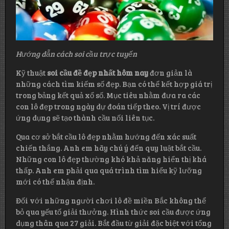
Hướng dẫn cách soi cầu trực tuyến
Kỹ thuật
soi cầu đề đẹp nhất hôm nay
đơn giản là
những cách tìm kiếm số đẹp. Bạn có thể kết hợp giá trị
trong bảng kết quả xổ số. Mục tiêu nhằm đưa ra các
con lô đẹp trong ngày dự đoán tiếp theo. Vị trí được
ứng dụng sẽ tạo thành cầu nối liên tục.
Qua cơ sở bắt cầu lô đẹp nhằm hướng đến xác suất
chiến thắng. Anh em hãy chú ý đến quy luật bắt cầu.
Những con lô đẹp thường khó khả năng hiển thị khá
thấp. Anh em phải qua quá trình tìm hiểu kỹ lưỡng
mới có thể nhận định.
Đối với những người chơi lô đề miền Bắc không thể
bỏ qua yếu tố giải thưởng. Hình thức soi cầu được ứng
dụng thân qua 27 giải. Bắt đầu từ giải đặc biệt với tổng