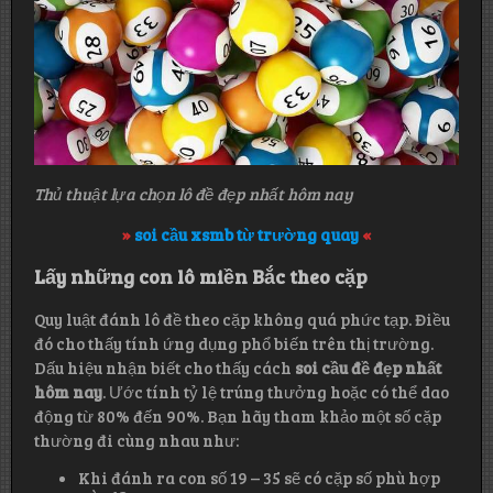
Thủ thuật lựa chọn lô đề đẹp nhất hôm nay
»
soi cầu xsmb từ trường quay
«
Lấy những con lô miền Bắc theo cặp
Quy luật đánh lô đề theo cặp không quá phức tạp. Điều
đó cho thấy tính ứng dụng phổ biến trên thị trường.
Dấu hiệu nhận biết cho thấy cách
soi cầu đề đẹp nhất
hôm nay
. Ước tính tỷ lệ trúng thưởng hoặc có thể dao
động từ 80% đến 90%. Bạn hãy tham khảo một số cặp
thường đi cùng nhau như:
Khi đánh ra con số 19 – 35 sẽ có cặp số phù hợp