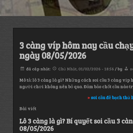
3 càng víp hôm nay cầu chạy
ngày 08/05/2026
đã câp nhật:
Chủ Nhật, 01/02/2026 - 18:56
/
by
s
Mô tả: lô 3 càng là gì? Những cách soi cầu 3 càng vi
người chơi không nên bỏ qua. Đảm bảo chốt cầu nào t
»
soi cầu đề bạch thủ
Bài viết
Lô 3 càng là gì? Bí quyết soi cầu 3 
08/05/2026