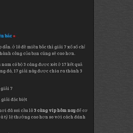
ền bắc
«
dẫn. ở lô đề miền bắc thì giải 7 xổ số chỉ
ệ thành công của bạn cũng sẽ cao hơn.
 nam có bộ 3 càng được xét ở 17 kết quả
rong đó, 17 giải này được chia ra thành 3
 giải 7
 giải đặc biệt
hơi đã soi cầu lô
3 càng vip hôm nay
để cơ
và tỷ lệ thưởng cao hơn so với cách đánh