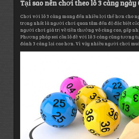
Tại sao nên chơi theo lô 3 càng ngày
Chơi với lô 3 càng mang đến nhiều lợi thế hơn cho ng
trọng nhất là người chơi quan tâm đến độ đặc biệt củ
người chơi giá trị về tiền thưởng vô cùng cao, gấp n
Phương pháp soi cầu lô đề với lô 3 càng cũng tương tự
đánh 3 càng lại cao hơn. Vì vậy nhiều người chơi muố