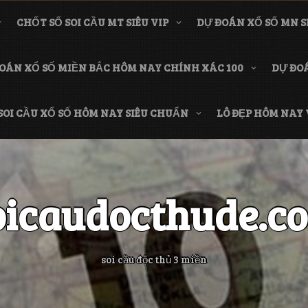
CHỐT SỐ SOI CẦU MT SIÊU VIP
DỰ ĐOÁN XỔ SỐ MN S
OÁN XỔ SỐ MIỀN BẮC HÔM NAY CHÍNH XÁC 100
DỰ ĐO
 SOI CẦU XỔ SỐ HÔM NAY SIÊU CHUẨN
LÔ ĐẸP HÔM NAY 
oicaudocthude.c
soi cầu độc thủ 3 miền