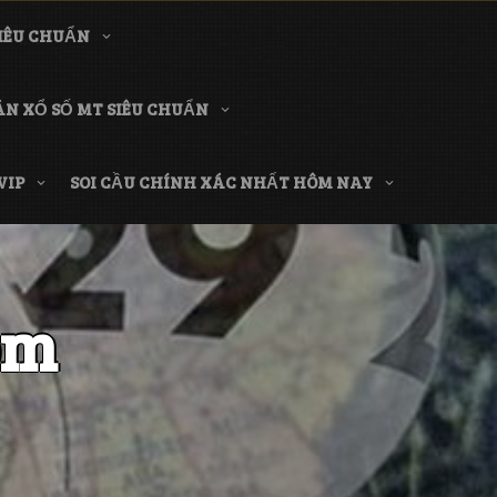
IÊU CHUẨN
ÁN XỔ SỐ MT SIÊU CHUẨN
VIP
SOI CẦU CHÍNH XÁC NHẤT HÔM NAY
om