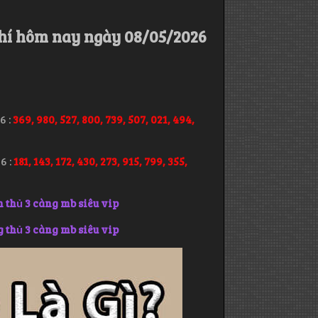
phí hôm nay ngày 08/05/2026
6 :
369, 980, 527, 800, 739, 507, 021, 494,
6 :
181, 143, 172, 430, 273, 915, 799, 355,
h thủ 3 càng mb siêu vip
g thủ 3 càng mb siêu vip