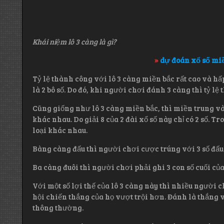
Khái niệm lô 3 càng là gì?
»
dự đoán xổ số mi
Tỷ lệ thành công với lô 3 càng miền bắc rất cao và hấp 
là 2 bô số. Do đó, khi người chơi đánh 3 càng thì tỷ l
Cũng giống như lô 3 càng miền bắc, thì miền trung và
khác nhau. Do giải 8 của 2 đài xổ số này chỉ có 2 số. T
loại khác nhau.
Bàng càng đấu thì người chơi cược trúng với 3 số đấu
Ba càng đuôi thì người chơi phải ghi 3 con số cuối của
Với một số lợi thế của lô 3 càng này thì nhiều người c
hội chiến thắng của họ vượt trội hơn. Đánh là thắng 
thông thường.