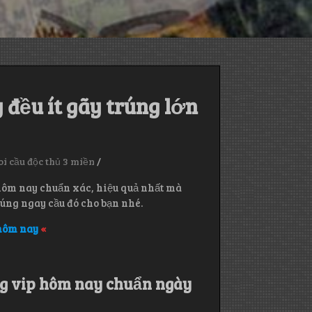
 đều ít gãy trúng lớn
oi cầu độc thủ 3 miền
/
p hôm nay chuẩn xác, hiệu quả nhất mà
rúng ngay cầu đó cho bạn nhé.
 hôm nay
«
càng vip hôm nay chuẩn ngày