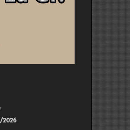
n
5/2026