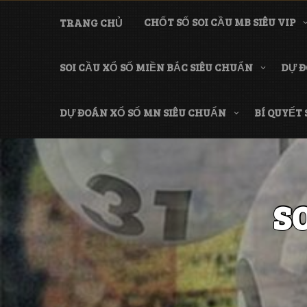
Skip
to
CHỐT SỐ SOI CẦU MB SIÊU VIP
TRANG CHỦ
content
SOI CẦU XỔ SỐ MIỀN BẮC SIÊU CHUẨN
DỰ Đ
DỰ ĐOÁN XỔ SỐ MN SIÊU CHUẨN
BÍ QUYẾT
s