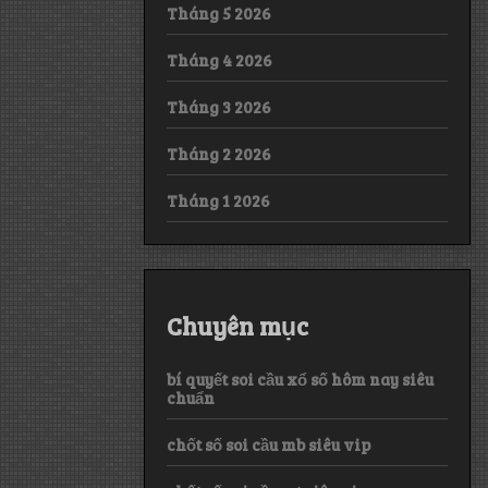
Tháng 5 2026
Tháng 4 2026
Tháng 3 2026
Tháng 2 2026
Tháng 1 2026
Chuyên mục
bí quyết soi cầu xổ số hôm nay siêu
chuẩn
chốt số soi cầu mb siêu vip