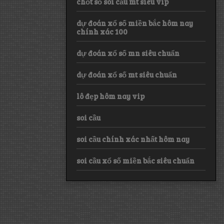
chốt số soi cầu mt siêu vip
dự đoán xổ số miền bắc hôm nay
chính xác 100
dự đoán xổ số mn siêu chuẩn
dự đoán xổ số mt siêu chuẩn
lô đẹp hôm nay vip
soi cầu
soi cầu chính xác nhất hôm nay
soi cầu xổ số miền bắc siêu chuẩn