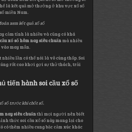
thể là kết quả mở thưởng ở khu vực xổ số
 số miền Nam.
 đoán xem kết quả xổ số
ay cảm tính là nhiều và cũng có khá
i cầu xổ số hôm nay siêu chuẩn
mà nhiều
a vào may mắn.
 nhiều lần có thể nói là vô cùng thấp. Soi
úng rất cao khơi gợi sự thử thách, trải
ủ tiến hành soi cầu xổ số
ổ số trước khi chốt số.
hôm nay siêu chuẩn
thì mọi người nên biết
hình thức soi cầu xổ số này mang lại cho
 đó có thêm nhiều cung bậc cảm xúc khác