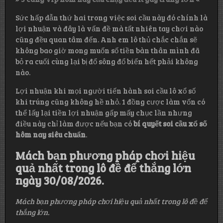
Sức hấp dẫn thứ hai trong việc soi cầu này đó chính là
lợi nhuận và đây là vấn đề mà tất nhiên tay chơi nào
cũng đều quan tâm đến. Anh em lô thủ chắc chắn sẽ
không bao giờ mong muốn số tiền bàn thân mình đã
bỏ ra cuối cùng lại bị đổ sông đổ biển hết phải không
nào.
Lợi nhuận khi mọi người tiến hành soi cầu lô xổ số
khi trúng cũng không hề nhỏ. 1 đồng cược làm vốn có
thể lấy lại tiền lợi nhuận gấp mấy chục lần nhưng
điều này chỉ làm được nếu bạn có
bí quyết soi cầu xổ số
hôm nay siêu chuẩn
.
Mách bạn phương pháp chơi hiệu
quả nhất trong lô đề để thắng lớn
ngày 30/08/2026.
Mách bạn phương pháp chơi hiệu quả nhất trong lô đề để
thắng lớn.