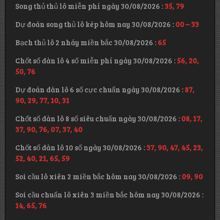
Song thủ thủ lô miễn phí ngày 30/08/2026 :
35, 79
Dự đoán song thủ lô kép hôm nay 30/08/2026 :
00 – 33
Bạch thủ lô 2 nháy miền bắc 30/08/2026 :
65
Chốt số dàn lô 4 số miễn phí ngày 30/08/2026 :
56, 20,
50, 76
Dự đoán dàn lô 6 số cực chuẩn ngày 30/08/2026 :
87,
90, 29, 77, 10, 31
Chốt số dàn lô 8 số siêu chuẩn ngày 30/08/2026 :
08, 17,
37, 90, 76, 07, 37, 40
Chốt số dàn lô 10 số ngày 30/08/2026 :
37, 90, 47, 45, 23,
52, 40, 21, 65, 59
Soi cầu lô xiên 2 miền bắc hôm nay 30/08/2026 :
09, 90
Soi cầu chuẩn lô xiên 3 miền bắc hôm nay 30/08/2026 :
14, 65, 76