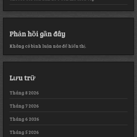
Phản hồi gần đây
Không có bình luận nào để hiển thị.
Lưu trữ
Tháng 8 2026
Tháng 7 2026
Tháng 6 2026
Tháng 5 2026