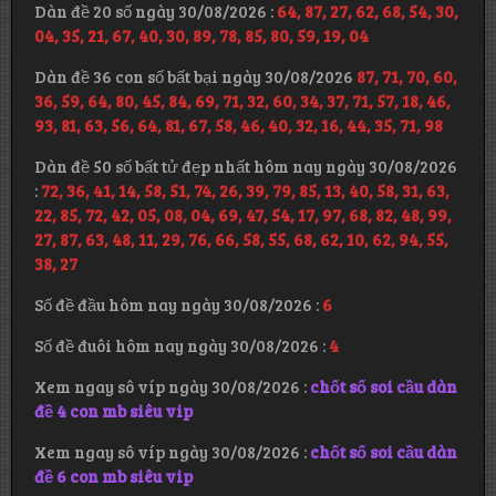
Dàn đề 20 số ngày 30/08/2026 :
64, 87, 27, 62, 68, 54, 30,
04, 35, 21, 67, 40, 30, 89, 78, 85, 80, 59, 19, 04
Dàn đề 36 con số bất bại ngày 30/08/2026
87, 71, 70, 60,
36, 59, 64, 80, 45, 84, 69, 71, 32, 60, 34, 37, 71, 57, 18, 46,
93, 81, 63, 56, 64, 81, 67, 58, 46, 40, 32, 16, 44, 35, 71, 98
Dàn đề 50 số bất tử đẹp nhất hôm nay ngày 30/08/2026
:
72, 36, 41, 14, 58, 51, 74, 26, 39, 79, 85, 13, 40, 58, 31, 63,
22, 85, 72, 42, 05, 08, 04, 69, 47, 54, 17, 97, 68, 82, 48, 99,
27, 87, 63, 48, 11, 29, 76, 66, 58, 55, 68, 62, 10, 62, 94, 55,
38, 27
Số đề đầu hôm nay ngày 30/08/2026 :
6
Số đề đuôi hôm nay ngày 30/08/2026 :
4
Xem ngay sô víp ngày 30/08/2026 :
chốt số soi cầu dàn
đề 4 con mb siêu vip
Xem ngay sô víp ngày 30/08/2026 :
chốt số soi cầu dàn
đề 6 con mb siêu vip