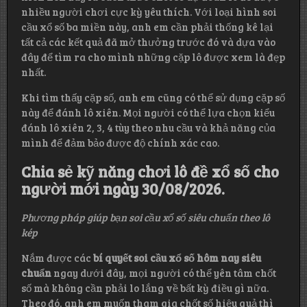
nhiều người chơi cực kỳ yêu thích. Với loại hình soi
cầu xổ số ba miền này, anh em cần phải thống kê lại
tất cả các kết quả đã mở thưởng trước đó và dựa vào
đây để tìm ra cho mình những cặp lô được xem là đẹp
nhất.
Khi tìm thấy cặp số, anh em cũng có thể sử dụng cặp số
này để đánh lô xiên. Mọi người có thể lựa chọn kiểu
đánh lô xiên 2, 3, 4 tùy theo nhu cầu và khả năng của
mình để đảm bảo được độ chính xác cao.
Chia sẻ kỹ năng chơi lô đề xổ số cho
người mới ngày 30/08/2026.
Phương pháp giúp bạn soi cầu xổ số siêu chuẩn theo lô
kép
Nắm được các
bí quyết soi cầu xổ số hôm nay siêu
chuẩn
ngay dưới đây, mọi người có thể yên tâm chốt
số mà không cần phải lo lắng về bất kỳ điều gì nữa.
Theo đó, anh em muốn tham gia chốt số hiệu quả thì