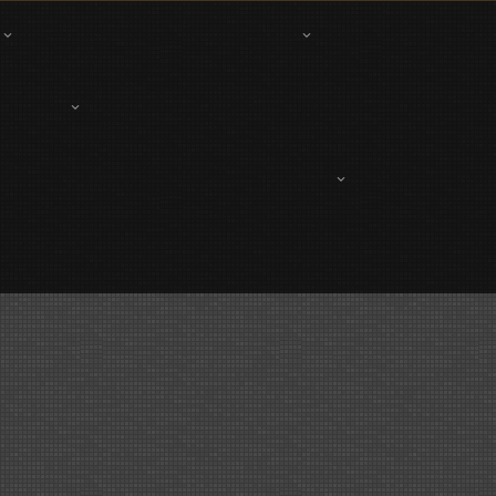
CHỐT SỐ SOI CẦU MT SIÊU VIP
DỰ ĐOÁN XỔ SỐ MN S
OÁN XỔ SỐ MIỀN BẮC HÔM NAY CHÍNH XÁC 100
DỰ ĐO
 SOI CẦU XỔ SỐ HÔM NAY SIÊU CHUẨN
LÔ ĐẸP HÔM NAY 