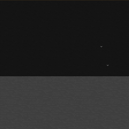
Skip
to
CHỐT SỐ SOI CẦU MB SIÊU VIP
TRANG CHỦ
content
SOI CẦU XỔ SỐ MIỀN BẮC SIÊU CHUẨN
DỰ Đ
DỰ ĐOÁN XỔ SỐ MN SIÊU CHUẨN
BÍ QUYẾT