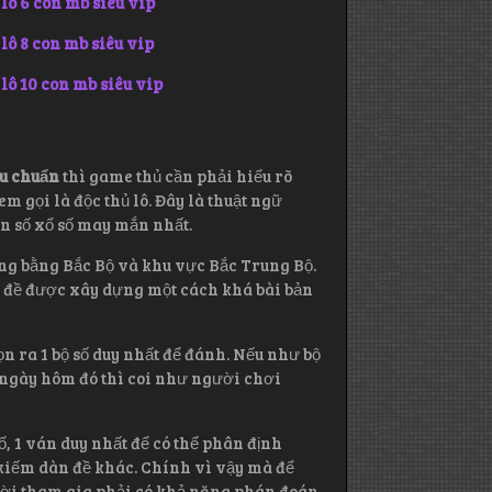
 lô 6 con mb siêu vip
 lô 8 con mb siêu vip
 lô 10 con mb siêu vip
êu chuẩn
thì game thủ cần phải hiểu rõ
m gọi là độc thủ lô. Đây là thuật ngữ
n số xổ số may mắn nhất.
đồng bằng Bắc Bộ và khu vực Bắc Trung Bộ.
ô đề được xây dựng một cách khá bài bản
ọn ra 1 bộ số duy nhất để đánh. Nếu như bộ
ủa ngày hôm đó thì coi như người chơi
ố, 1 ván duy nhất để có thể phân định
kiếm dàn đề khác. Chính vì vậy mà để
ời tham gia phải có khả năng phán đoán