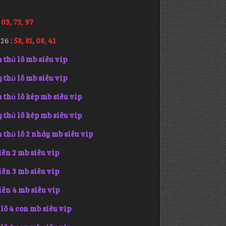
:
03, 73, 97
26 :
58, 81, 08, 41
h thủ lô mb siêu vip
g thủ lô mb siêu vip
h thủ lô kép mb siêu vip
g thủ lô kép mb siêu vip
h thủ lô 2 nháy mb siêu vip
xiên 2 mb siêu vip
xiên 3 mb siêu vip
xiên 4 mb siêu vip
 lô 4 con mb siêu vip