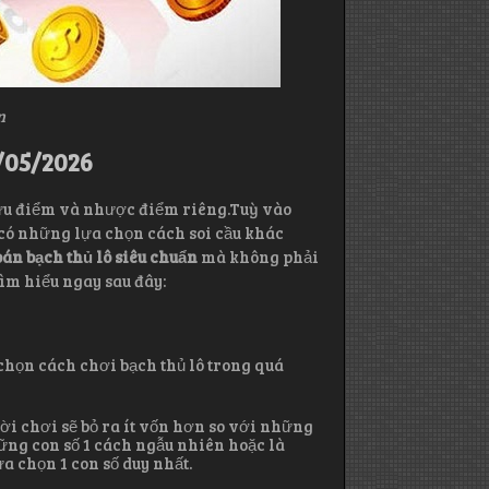
n
/05/2026
 ưu điểm và nhược điểm riêng.Tuỳ vào
 có những lựa chọn cách soi cầu khác
án bạch thủ lô siêu chuẩn
mà không phải
tìm hiểu ngay sau đây:
chọn cách chơi bạch thủ lô trong quá
ười chơi sẽ bỏ ra ít vốn hơn so với những
ững con số 1 cách ngẫu nhiên hoặc là
ựa chọn 1 con số duy nhất.