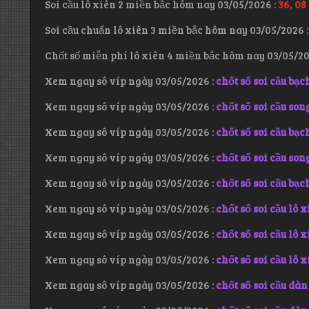
Soi cầu lô xiên 2 miền bắc hôm nay 03/05/2026 :
36, 08
Soi cầu chuẩn lô xiên 3 miền bắc hôm nay 03/05/2026 
Chốt số miễn phí lô xiên 4 miền bắc hôm nay 03/05/20
Xem ngay sô víp ngày 03/05/2026 :
chốt số soi cầu bạc
Xem ngay sô víp ngày 03/05/2026 :
chốt số soi cầu son
Xem ngay sô víp ngày 03/05/2026 :
chốt số soi cầu bạc
Xem ngay sô víp ngày 03/05/2026 :
chốt số soi cầu son
Xem ngay sô víp ngày 03/05/2026 :
chốt số soi cầu bạc
Xem ngay sô víp ngày 03/05/2026 :
chốt số soi cầu lô 
Xem ngay sô víp ngày 03/05/2026 :
chốt số soi cầu lô 
Xem ngay sô víp ngày 03/05/2026 :
chốt số soi cầu lô 
Xem ngay sô víp ngày 03/05/2026 :
chốt số soi cầu dàn