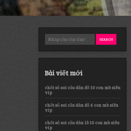
SEARCH
Bài viết mới
chốt số soi cầu dàn đề 10 con mb siêu
vip
chốt số soi cầu dàn đề 6 con mb siêu
vip
chốt số soi cầu dàn lô 10 con mb siêu
vip