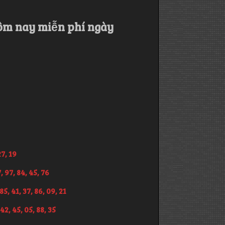
hôm nay miễn phí ngày
27, 19
, 97, 84, 45, 76
 85, 41, 37, 86, 09, 21
 42, 45, 05, 88, 35