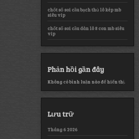
chốt số soi cầu bạch thủ lô kép mb
siêu vip
chốt số soi cầu dàn lô 8 con mb siêu
vip
Phản hồi gần đây
Không có bình luận nào để hiển thị.
Lưu trữ
Tháng 6 2026