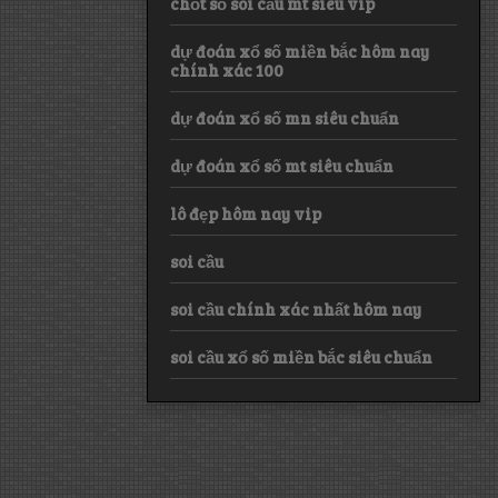
chốt số soi cầu mt siêu vip
dự đoán xổ số miền bắc hôm nay
chính xác 100
dự đoán xổ số mn siêu chuẩn
dự đoán xổ số mt siêu chuẩn
lô đẹp hôm nay vip
soi cầu
soi cầu chính xác nhất hôm nay
soi cầu xổ số miền bắc siêu chuẩn