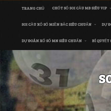
Skip
to
CHỐT SỐ SOI CẦU MB SIÊU VIP
TRANG CHỦ
content
SOI CẦU XỔ SỐ MIỀN BẮC SIÊU CHUẨN
DỰ Đ
DỰ ĐOÁN XỔ SỐ MN SIÊU CHUẨN
BÍ QUYẾT
s