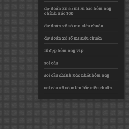
dự đoán xổ số miền bắc hôm nay
chính xác 100
dự đoán xổ số mn siêu chuẩn
dự đoán xổ số mt siêu chuẩn
lô đẹp hôm nay vip
soi cầu
soi cầu chính xác nhất hôm nay
soi cầu xổ số miền bắc siêu chuẩn