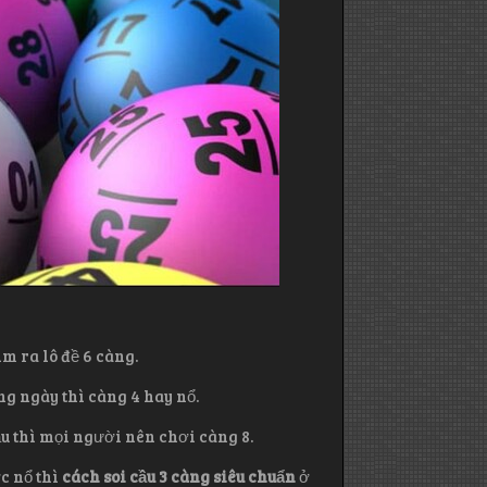
ìm ra lô đề 6 càng.
ng ngày thì càng 4 hay nổ.
ầu thì mọi người nên chơi càng 8.
c nổ thì
cách soi cầu 3 càng siêu chuẩn
ở