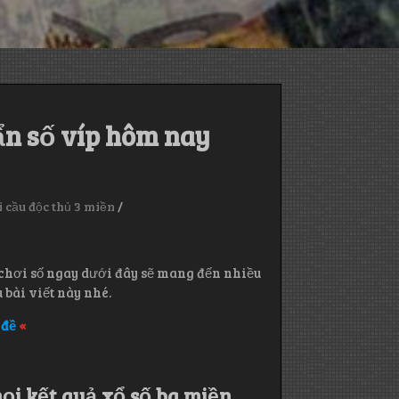
uẩn số víp hôm nay
i cầu độc thủ 3 miền
/
chơi số ngay dưới đây sẽ mang đến nhiều
bài viết này nhé.
 đề
«
ọi kết quả xổ số ba miền