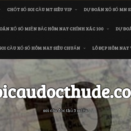
CHỐT SỐ SOI CẦU MT SIÊU VIP
DỰ ĐOÁN XỔ SỐ MN S
OÁN XỔ SỐ MIỀN BẮC HÔM NAY CHÍNH XÁC 100
DỰ ĐO
 SOI CẦU XỔ SỐ HÔM NAY SIÊU CHUẨN
LÔ ĐẸP HÔM NAY 
oicaudocthude.c
soi cầu độc thủ 3 miền