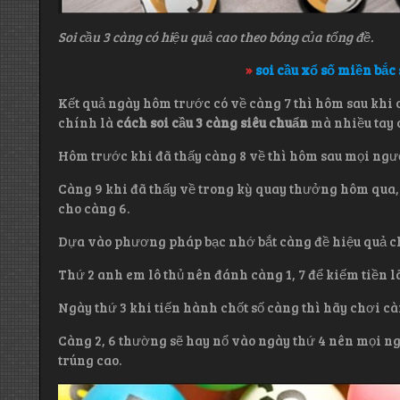
Soi cầu 3 càng có hiệu quả cao theo bóng của tổng đề.
»
soi cầu xổ số miền bắc
Kết quả ngày hôm trước có về càng 7 thì hôm sau khi c
chính là
cách soi cầu 3 càng siêu chuẩn
mà nhiều tay 
Hôm trước khi đã thấy càng 8 về thì hôm sau mọi ngư
Càng 9 khi đã thấy về trong kỳ quay thưởng hôm qua,
cho càng 6.
Dựa vào phương pháp bạc nhớ bắt càng đề hiệu quả ch
Thứ 2 anh em lô thủ nên đánh càng 1, 7 để kiếm tiền lã
Ngày thứ 3 khi tiến hành chốt số càng thì hãy chơi càn
Càng 2, 6 thường sẽ hay nổ vào ngày thứ 4 nên mọi ng
trúng cao.