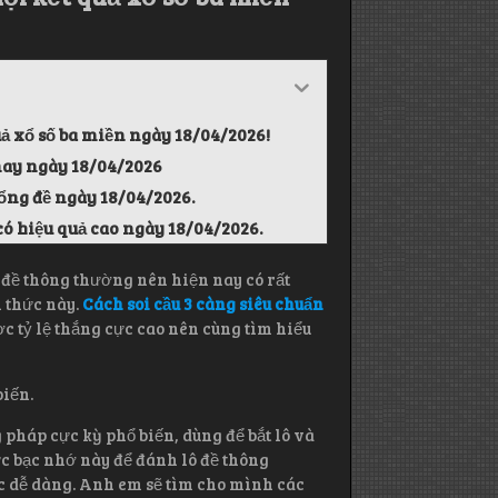
uả xổ số ba miền ngày 18/04/2026!
nay ngày 18/04/2026
tổng đề ngày 18/04/2026.
ó hiệu quả cao ngày 18/04/2026.
ô đề thông thường nên hiện nay có rất
 thức này.
Cách soi cầu 3 càng siêu chuẩn
c tỷ lệ thắng cực cao nên cùng tìm hiểu
biến.
 pháp cực kỳ phổ biến, dùng để bắt lô và
c bạc nhớ này để đánh lô đề thông
c dễ dàng. Anh em sẽ tìm cho mình các