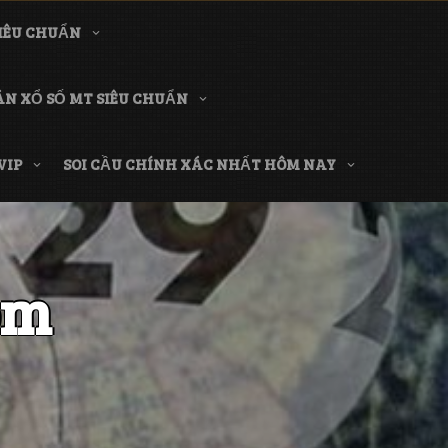
IÊU CHUẨN
ÁN XỔ SỐ MT SIÊU CHUẨN
VIP
SOI CẦU CHÍNH XÁC NHẤT HÔM NAY
om