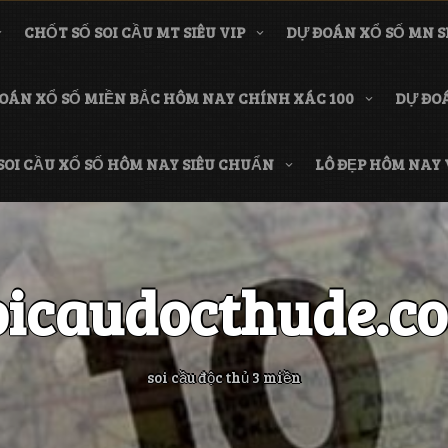
CHỐT SỐ SOI CẦU MT SIÊU VIP
DỰ ĐOÁN XỔ SỐ MN S
OÁN XỔ SỐ MIỀN BẮC HÔM NAY CHÍNH XÁC 100
DỰ ĐO
 SOI CẦU XỔ SỐ HÔM NAY SIÊU CHUẨN
LÔ ĐẸP HÔM NAY 
oicaudocthude.c
soi cầu độc thủ 3 miền