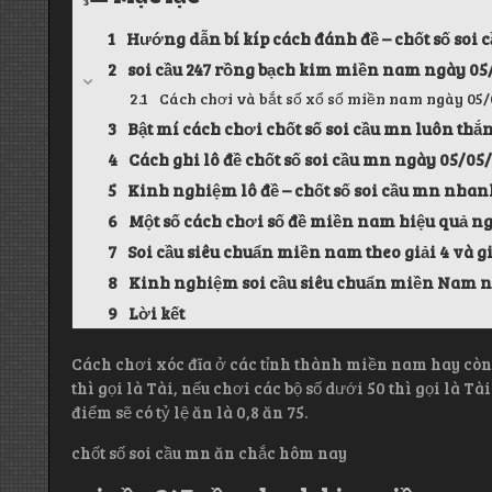
Hướng dẫn bí kíp cách đánh đề – chốt số soi
soi cầu 247 rồng bạch kim miền nam ngày 05
Cách chơi và bắt số xổ số miền nam ngày 05
Bật mí cách chơi chốt số soi cầu mn luôn th
Cách ghi lô đề chốt số soi cầu mn ngày 05/05
Kinh nghiệm lô đề – chốt số soi cầu mn nhan
Một số cách chơi số đề miền nam hiệu quả n
Soi cầu siêu chuẩn miền nam theo giải 4 và g
Kinh nghiệm soi cầu siêu chuẩn miền Nam n
Lời kết
Cách chơi xóc đĩa ở các tỉnh thành miền nam hay còn g
thì gọi là Tài, nếu chơi các bộ số dưới 50 thì gọi là Tà
điểm sẽ có tỷ lệ ăn là 0,8 ăn 75.
chốt số soi cầu mn ăn chắc hôm nay