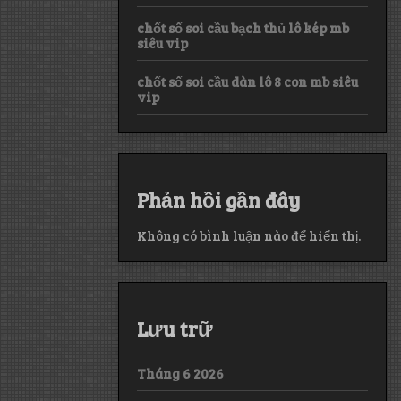
chốt số soi cầu bạch thủ lô kép mb
siêu vip
chốt số soi cầu dàn lô 8 con mb siêu
vip
Phản hồi gần đây
Không có bình luận nào để hiển thị.
Lưu trữ
Tháng 6 2026