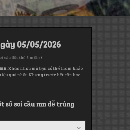
 ngày 05/05/2026
oi cầu độc thủ 3 miền
/
 mn.
Khác nhau mà bạn có thể tham khảo
iệu quả nhất. Nhưng trước hết cần học
t số soi cầu mn dễ trúng