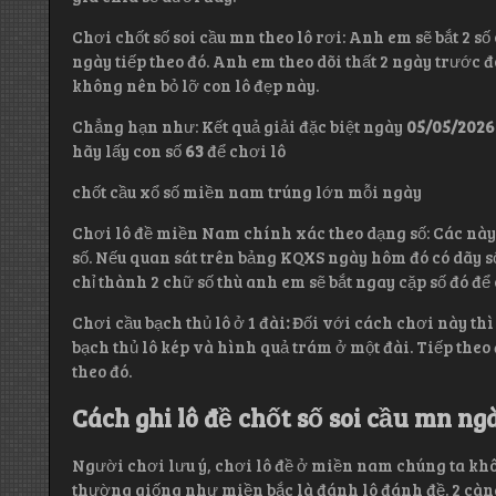
Chơi chốt số soi cầu mn theo lô rơi: Anh em sẽ bắt 2 số 
ngày tiếp theo đó. Anh em theo dõi thất 2 ngày trước đó
không nên bỏ lỡ con lô đẹp này.
Chẳng hạn như: Kết quả giải đặc biệt ngày
05/05/2026
hãy lấy con số
63
để chơi lô
chốt cầu xổ số miền nam trúng lớn mỗi ngày
Chơi lô đề miền Nam chính xác theo dạng số: Các này th
số. Nếu quan sát trên bảng KQXS ngày hôm đó có dãy số
chỉ thành 2 chữ số thù anh em sẽ bắt ngay cặp số đó để
Chơi cầu bạch thủ lô ở 1 đài
:
Đối với cách chơi này th
bạch thủ lô kép và hình quả trám ở một đài. Tiếp theo 
theo đó.
Cách ghi lô đề chốt số soi cầu mn ng
Người chơi lưu ý, chơi lô đề ở miền nam chúng ta k
thường giống như miền bắc là đánh lô đánh đề. 2 càn