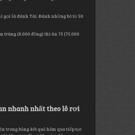
ì gọi là đánh Tài. Đánh những bộ từ 50
m trúng (8.000 đồng) thì ăn 75 (75.000
mn nhanh nhất theo lô rơi
ện trong bảng kết quả hôm qua tiếp tục