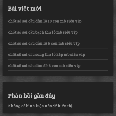
Bài viết mới
chốt số soi cầu dàn lô 10 con mb siêu vip
chốt số soi cầu bạch thủ lô mb siêu vip
chốt số soi cầu dàn lô 6 con mb siêu vip
chốt số soi cầu song thủ lô kép mb siêu vip
chốt số soi cầu dàn đề 6 con mb siêu vip
Phản hồi gần đây
Không có bình luận nào để hiển thị.