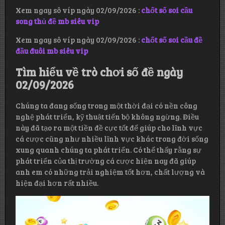
Xem ngay sô víp ngày 02/09/2026 :
chốt số soi cầu
song thủ đề mb siêu vip
Xem ngay sô víp ngày 02/09/2026 :
chốt số soi cầu đề
đầu đuôi mb siêu vip
Tìm hiểu về trò chơi số đề ngày
02/09/2026
Chúng ta đang sống trong một thời đại có nền công
nghệ phát triển, kỹ thuật tiến bộ không ngừng. Điều
này đã tạo ra một tiền đề cực tốt để giúp cho lĩnh vực
cá cược cũng như nhiều lĩnh vực khác trong đời sống
xung quanh chúng ta phát triển. Có thể thấy rằng sự
phát triển của thị trường cá cược hiện nay đã giúp
anh em có những trải nghiệm tốt hơn, chất lượng và
hiện đại hơn rất nhiều.