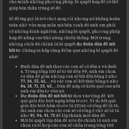
cho mình những phương pháp, bí quyết hay để có thể
giúp bản thân trúng số đề.
Số đề tuy gọi là trò chơi may rủi nhưng nó không hoàn
toàn nhờ vào may mắn mà bên cạnh đó anh em phải
có những kinh nghiệm, những bí quyết, phương pháp
hay để nâng cao khả năng chiến thắng. Một trong
những cách đó chính là bí quyết
dự đoán dàn đề mb
bất tử
. Chúng ta hãy cùng điểm qua những bí quyết đó
nhé!
Nuôi dàn đề mb theo các con số có đầu 4 và đuôi
4. Trong tổng 100 số từ 00 đến 99, anh em chọn
ra dàn đề gồm những con số bắt đầu bằng 2 như
77
,
26
,
55
,
41
,… và các con số kết thúc bằng 6 như
84
,
18
,
71
,
23
,
45
,… Dàn đề này có hiệu quả cao nếu
anh em đầu tư vào nó.
Dự đoán dàn đề mb bất tử
dựa vào tổng đề kết
quả giải đặc biệt ngày hôm trước. Ví dụ kết quả
giải đặc biệt hôm trước là 22146 có tổng đề là 16,
thì anh em chọn các con số có tổng 2 chữ số là 14
như
91
,
94
,
91
,
72
để lập thành một dàn đề.
Một bí quyết lập dàn đè nữa đó chính là anh em
chọn ra tổ hợp các con số chẵn trong tổng 100