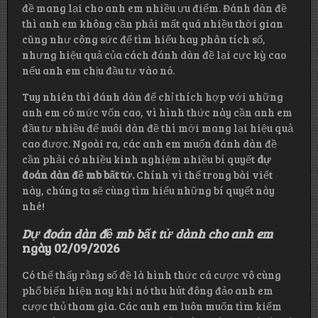
đề mang lại cho anh em nhiều ưu điểm. Đánh dàn đề
thì anh em không cần phải mất quá nhiều thời gian
cũng như công sức để tìm hiểu hay phân tích số,
nhưng hiệu quả của cách đánh dàn đề lại cực kỳ cao
nếu anh em chịu đầu tư vào nó.
Tuy nhiên thì đánh dàn để chỉ thích hợp với những
anh em có mức vốn cao, vì hình thức này cần anh em
đầu tư nhiều để nuôi dàn đề thì mới mang lại hiệu quả
cao được. Ngoài ra, các anh em muốn đánh dàn đề
cần phải có nhiều kinh nghiệm nhiều bí quyết
dự
đoán dàn đề mb bất tử.
Chính vì thế trong bài viết
này, chúng ta sẽ cùng tìm hiểu những bí quyết này
nhé!
Dự đoán dàn đề mb bất tử dành cho anh em
ngày 02/09/2026
Có thể thấy rằng số đề là hình thức cá cược vô cùng
phổ biến hiện nay khi nó thu hút đông đảo anh em
cược thủ tham gia. Các anh em luôn muốn tìm kiếm