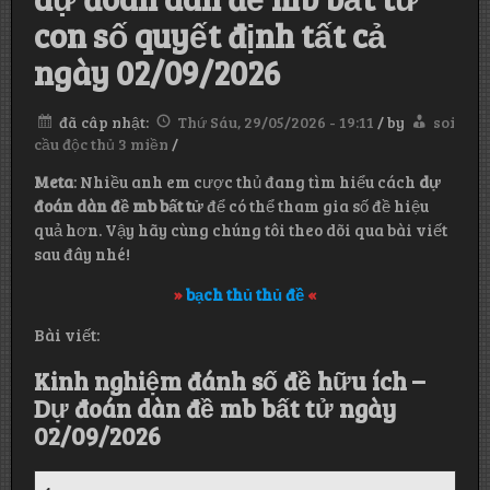
con số quyết định tất cả
ngày 02/09/2026
đã câp nhật:
Thứ Sáu, 29/05/2026 - 19:11
/
by
soi
cầu độc thủ 3 miền
/
Meta
: Nhiều anh em cược thủ đang tìm hiểu cách
dự
đoán dàn đề mb bất tử
để có thể tham gia số đề hiệu
quả hơn. Vậy hãy cùng chúng tôi theo dõi qua bài viết
sau đây nhé!
»
bạch thủ thủ đề
«
Bài viết:
Kinh nghiệm đánh số đề hữu ích –
Dự đoán dàn đề mb bất tử ngày
02/09/2026