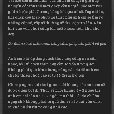
Tại đầu cầu miền nam, các anh em chuyên gia hay
khuyến cáo tân thủ mới ghép cầu từ giải đặc biệt với
giải 4 hoặc giải 7 trong bảng kết quả xổ số. Tuy nhiên,
khi ghép cầu theo phương thức này anh em sẽ tìm ra
những cặp số, cặp số thường sẽ từ 6 cặp trở lên. Nên
khi vào vốn chơi cũng tốn một khoản tiền kha khá
đấy.
Dự đoán xổ số miền nam bằng cách ghép cầu giải 4 và giải
7
Anh em khi áp dụng cách thức này cũng nên cân
nhắc, bởi vì cách thức này cần số vốn tương đối.
Không phải quá lớn nhưng cũng cần đủ để anh em
chi tối thiểu cho 1 cặp số từ 16 điểm trở lên.
Nhưng ngược lại thời gian nuôi khung của anh em sẽ
được giảm bớt đi. Thay vì nuôi khung 4 – 2 ngày thì
anh em chỉ cần từ 9 – 4 ngày mà thôi. Tối đa chỉ là8
ngày chứ không phải là quá dài vì kéo dài vốn chơi
sẽ khá nhiều rủi ro cũng khá cao.