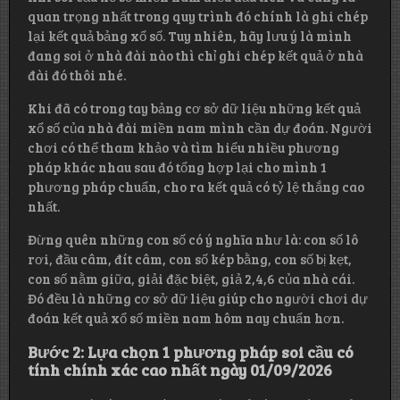
quan trọng nhất trong quy trình đó chính là ghi chép
lại kết quả bảng xổ số. Tuy nhiên, hãy lưu ý là mình
đang soi ở nhà đài nào thì chỉ ghi chép kết quả ở nhà
đài đó thôi nhé.
Khi đã có trong tay bảng cơ sở dữ liệu những kết quả
xổ số của nhà đài miền nam mình cần dự đoán. Người
chơi có thể tham khảo và tìm hiểu nhiều phương
pháp khác nhau sau đó tổng hợp lại cho mình 1
phương pháp chuẩn, cho ra kết quả có tỷ lệ thắng cao
nhất.
Đừng quên những con số có ý nghĩa như là: con số lô
rơi, đầu câm, đít câm, con số kép bằng, con số bị kẹt,
con số nằm giữa, giải đặc biệt, giả 2,4,6 của nhà cái.
Đó đều là những cơ sở dữ liệu giúp cho người chơi dự
đoán kết quả xổ số miền nam hôm nay chuẩn hơn.
Bước 2: Lựa chọn 1 phương pháp soi cầu có
tính chính xác cao nhất ngày 01/09/2026