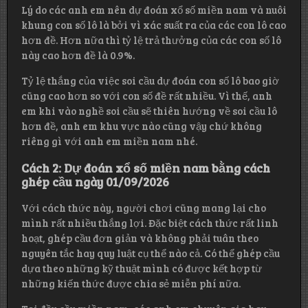
Lý do các anh em nên dự đoán xổ số miền nam và nuôi
khung con số lô là bởi vì xác suất ra của các con lô cao
hơn đề. Hơn nữa thì tỷ lệ trả thưởng của các con số lô
này cao hơn đề là 0.9%.
Tỷ lệ thắng của việc soi cầu dự đoán con số lô bao giờ
cũng cao hơn so với con số đề rất nhiều. Vì thế, anh
em khi vào nghề soi cầu sẽ thiên hướng về soi cầu lô
hơn đề, anh em khu vực nào cũng vậy chứ không
riêng gì với anh em miền nam nhé.
Cách 2: Dự đoán xổ số miền nam bằng cách
ghép cầu ngày 01/09/2026
Với cách thức này, người chơi cũng mang lại cho
mình rất nhiều thắng lợi. Đặc biệt cách thức rất linh
hoạt, ghép cầu đơn giản và không phải tuân theo
nguyên tắc hay quy luật cụ thể nào cả. Có thể ghép cầu
dựa theo những kỹ thuật mình có được kết hợp từ
những kiến thức được chia sẻ miễn phí nữa.