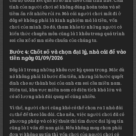
tính của người chơi sẽ không đúng hoàn toàn và sẽ
tiềm ẩn rất nhiều rủi ro. Mà cái người chơi mất đi ở
đây sẽ không phải là kinh nghiệm mà là tiền, vốn
chơi của mình. Do đó, tham khảo từ những người có
kiến thức chuyên môn cũng là 1 khâu trong quá trình
soi cầu xổ số mn siêu chuẩn của chúng ta.
Bước 4: Chốt số và chọn đại lý, nhà cái để vào
tiền ngày 01/09/2026
Đây là 1 trong những khâu cực kỳ quan trọng. Mặc dù
nó không phải là bước đầu tiên, nhưng là bước quyết
định cho sự thành bại của anh em soi cầu miền nam.
Hiện tại, khu vực miền nam có diện tích khá lớn và
có số lượng nhà đài quay số cũng nhiều.
Vì thế, người chơi cũng khó có thể chọn ra 1 nhà đài
cụ thể để theo lâu dài. Cho nên, việc người chơi đã có
phương pháp và có kỹ thuật thì tìm được đại lý uy tín
cũng là 1 vấn đề nan giải. Nếu không may chọn phải
đơn vị không uy tín thì vốn chơi của người chơi có