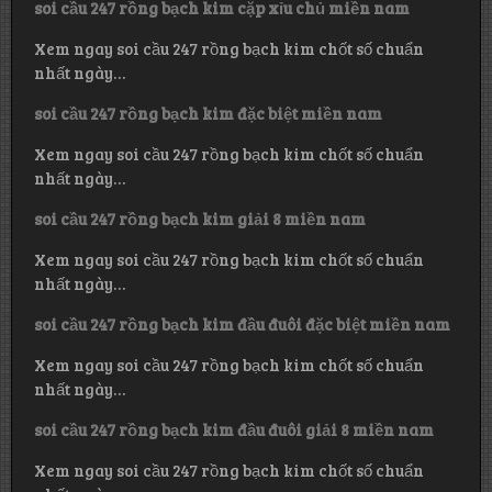
soi cầu 247 rồng bạch kim cặp xỉu chủ miền nam
Xem ngay soi cầu 247 rồng bạch kim chốt số chuẩn
nhất ngày…
soi cầu 247 rồng bạch kim đặc biệt miền nam
Xem ngay soi cầu 247 rồng bạch kim chốt số chuẩn
nhất ngày…
soi cầu 247 rồng bạch kim giải 8 miền nam
Xem ngay soi cầu 247 rồng bạch kim chốt số chuẩn
nhất ngày…
soi cầu 247 rồng bạch kim đầu đuôi đặc biệt miền nam
Xem ngay soi cầu 247 rồng bạch kim chốt số chuẩn
nhất ngày…
soi cầu 247 rồng bạch kim đầu đuôi giải 8 miền nam
Xem ngay soi cầu 247 rồng bạch kim chốt số chuẩn