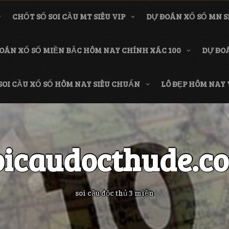
CHỐT SỐ SOI CẦU MT SIÊU VIP
DỰ ĐOÁN XỔ SỐ MN S
OÁN XỔ SỐ MIỀN BẮC HÔM NAY CHÍNH XÁC 100
DỰ ĐO
 SOI CẦU XỔ SỐ HÔM NAY SIÊU CHUẨN
LÔ ĐẸP HÔM NAY 
oicaudocthude.c
soi cầu độc thủ 3 miền