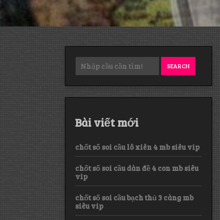
SEARCH
Bài viết mới
chốt số soi cầu lô xiên 4 mb siêu vip
chốt số soi cầu dàn đề 4 con mb siêu
vip
chốt số soi cầu bạch thủ 3 càng mb
siêu vip