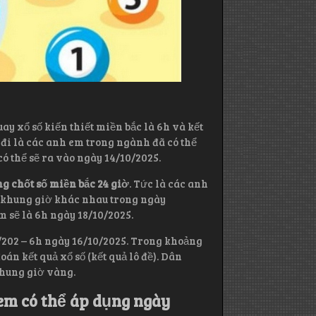
ay xổ số kiến thiết miền bắc là 6h và kết
ở đi là các anh em trong ngành đã có thể
ó thể sẽ ra vào ngày 14/10/2025.
g chốt số miền bắc 24 giờ
. Tức là các anh
ều khung giờ khác nhau trong ngày
m sẽ là 6h ngày 18/10/2025.
10/202 – 6h ngày 16/10/2025. Trong khoảng
oán kết quả xổ số (kết quả lô đề). Dân
khung giờ vàng.
em có thể áp dụng ngày