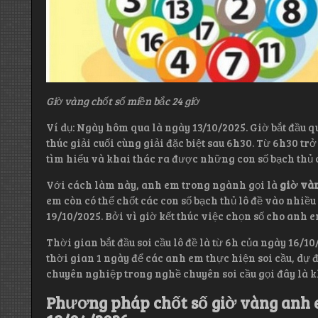
Giờ vàng chốt số miền bắc 24 giờ
Ví dụ: Ngày hôm qua là ngày 13/10/2025. Giờ bắt đầu qu
thúc giải cuối cùng giải đặc biệt sau 6h30. Từ 6h30 tr
tìm hiểu và khai thác ra được những con số bạch thủ c
Với cách làm này, anh em trong ngành gọi là
giờ vàn
em còn có thể chốt các con số bạch thủ lô đề vào nhi
19/10/2025. Bởi vì giờ kết thúc việc chọn số cho anh e
Thời gian bắt đầu soi cầu lô đề là từ 6h của ngày 16/
thời gian 1 ngày để các anh em thực hiện soi cầu, dự đ
chuyên nghiệp trong nghề chuyên soi cầu gọi đây là 
Phương pháp chốt số giờ vàng anh 