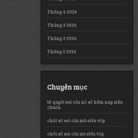
Tháng 4 2026
Tháng 3 2026
Tháng 2 2026
Tháng 1 2026
Chuyên mục
bí quyết soi cầu xổ số hôm nay siêu
chuẩn
chốt số soi cầu mb siêu vip
chốt số soi cầu mt siêu vip