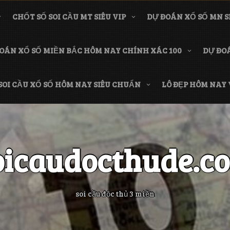
CHỐT SỐ SOI CẦU MT SIÊU VIP
DỰ ĐOÁN XỔ SỐ MN S
OÁN XỔ SỐ MIỀN BẮC HÔM NAY CHÍNH XÁC 100
DỰ ĐO
 SOI CẦU XỔ SỐ HÔM NAY SIÊU CHUẨN
LÔ ĐẸP HÔM NAY 
oicaudocthude.c
soi cầu độc thủ 3 miền