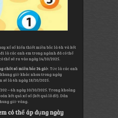
ay xổ số kiến thiết miền bắc là 6h và kết
ở đi là các anh em trong ngành đã có thể
ó thể sẽ ra vào ngày 14/10/2025.
g chốt số miền bắc 24 giờ
. Tức là các anh
ều khung giờ khác nhau trong ngày
m sẽ là 6h ngày 18/10/2025.
10/202 – 6h ngày 10/10/2025. Trong khoảng
oán kết quả xổ số (kết quả lô đề). Dân
khung giờ vàng.
em có thể áp dụng ngày