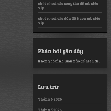
chốt số soi cầu song thủ đề mb siêu
vip
chốt số soi cầu dàn đề 6 con mb siêu
vip
Phản hồi gần đây
Không có bình luận nào để hiển thị.
Lưu trữ
Tháng 6 2026
Tháng 5 2026