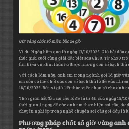
Giờ vàng chốt số miền bắc 24 giờ
Ví dụ: Ngày hôm qua là ngày 13/10/2025. Giờ bắt đầu qu
thúc giải cuối cùng giải đặc biệt sau 6h30. Từ 6h30 tr
tìm hiểu và khai thác ra được những con số bạch thủ c
Với cách làm này, anh em trong ngành gọi là
giờ vàn
em còn có thể chốt các con số bạch thủ lô đề vào nhi
18/10/2025. Bởi vì giờ kết thúc việc chọn số cho anh e
Thời gian bắt đầu soi cầu lô đề là từ 6h của ngày 15/
thời gian 1 ngày để các anh em thực hiện soi cầu, dự đ
chuyên nghiệp trong nghề chuyên soi cầu gọi đây là 
Phương pháp chốt số giờ vàng anh 