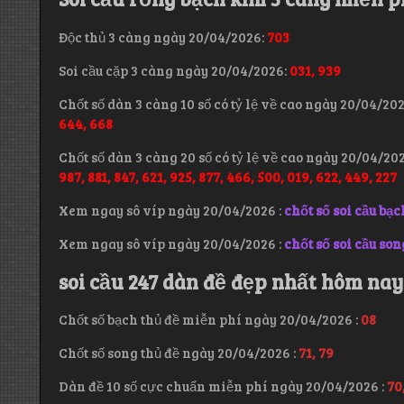
Độc thủ 3 càng ngày 20/04/2026:
703
Soi cầu cặp 3 càng ngày 20/04/2026:
031, 939
Chốt số dàn 3 càng 10 số có tỷ lệ về cao ngày 20/04/202
644, 668
Chốt số dàn 3 càng 20 số có tỷ lệ về cao ngày 20/04/202
987, 881, 847, 621, 925, 877, 466, 500, 019, 622, 449, 227
Xem ngay sô víp ngày 20/04/2026 :
chốt số soi cầu bạc
Xem ngay sô víp ngày 20/04/2026 :
chốt số soi cầu son
soi cầu 247 dàn đề đẹp nhất hôm na
Chốt số bạch thủ đề miễn phí ngày 20/04/2026 :
08
Chốt số song thủ đề ngày 20/04/2026 :
71, 79
Dàn đề 10 số cực chuẩn miễn phí ngày 20/04/2026 :
70,