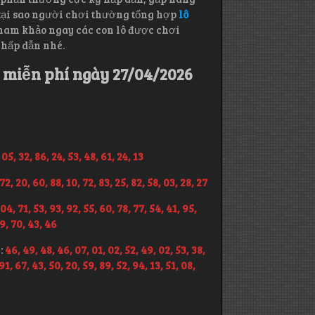
o tại sao người chơi thường tổng hợp
lô
ham khảo ngay các con lô được chơi
 hấp dẫn nhé.
y miễn phí ngày 27/04/2026
 05, 32, 86, 24, 53, 48, 61, 24, 13
 72, 20, 60, 88, 10, 72, 83, 25, 82, 58, 03, 28, 27
 04, 71, 53, 93, 92, 55, 60, 78, 77, 54, 41, 95,
39, 70, 43, 46
:
46, 49, 48, 46, 07, 01, 02, 52, 49, 02, 53, 38,
91, 67, 43, 50, 20, 59, 89, 52, 94, 13, 51, 08,