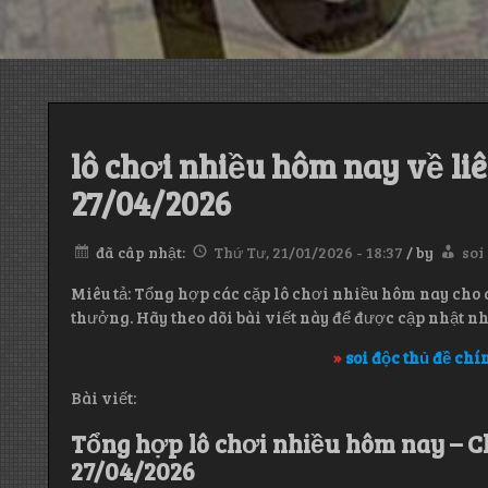
lô chơi nhiều hôm nay về li
27/04/2026
đã câp nhật:
Thứ Tư, 21/01/2026 - 18:37
/
by
soi
Miêu tả: Tổng hợp các cặp lô chơi nhiều hôm nay cho 
thưởng. Hãy theo dõi bài viết này để được cập nhật n
»
soi độc thủ đề chí
Bài viết:
Tổng hợp lô chơi nhiều hôm nay – C
27/04/2026