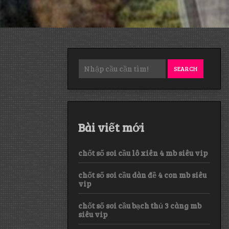
SEARCH
Bài viết mới
chốt số soi cầu lô xiên 4 mb siêu vip
chốt số soi cầu dàn đề 4 con mb siêu
vip
chốt số soi cầu bạch thủ 3 càng mb
siêu vip