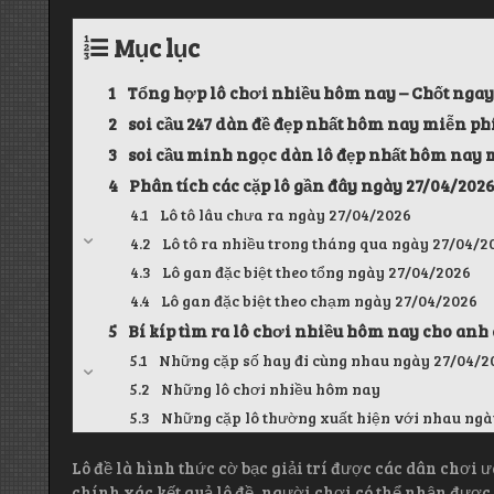
Mục lục
Tổng hợp lô chơi nhiều hôm nay – Chốt ngay
soi cầu 247 dàn đề đẹp nhất hôm nay miễn ph
soi cầu minh ngọc dàn lô đẹp nhất hôm nay 
Phân tích các cặp lô gần đây ngày 27/04/202
Lô tô lâu chưa ra ngày 27/04/2026
Lô tô ra nhiều trong tháng qua ngày 27/04/2
Lô gan đặc biệt theo tổng ngày 27/04/2026
Lô gan đặc biệt theo chạm ngày 27/04/2026
Bí kíp tìm ra lô chơi nhiều hôm nay cho anh 
Những cặp số hay đi cùng nhau ngày 27/04/2
Những lô chơi nhiều hôm nay
Những cặp lô thường xuất hiện với nhau ngà
Lô đề là hình thức cờ bạc giải trí được các dân chơi 
chính xác kết quả lô đề, người chơi có thể nhận đượ