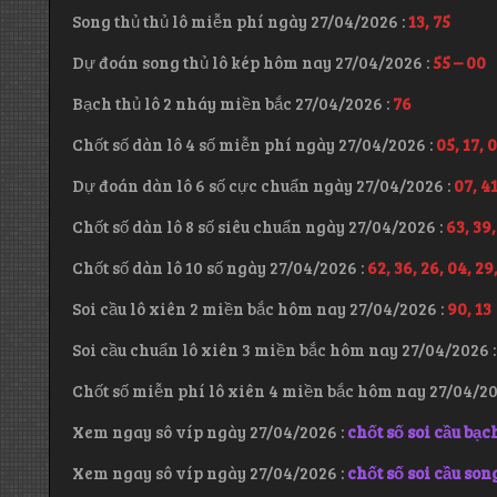
Song thủ thủ lô miễn phí ngày 27/04/2026 :
13, 75
Dự đoán song thủ lô kép hôm nay 27/04/2026 :
55 – 00
Bạch thủ lô 2 nháy miền bắc 27/04/2026 :
76
Chốt số dàn lô 4 số miễn phí ngày 27/04/2026 :
05, 17, 
Dự đoán dàn lô 6 số cực chuẩn ngày 27/04/2026 :
07, 41
Chốt số dàn lô 8 số siêu chuẩn ngày 27/04/2026 :
63, 39,
Chốt số dàn lô 10 số ngày 27/04/2026 :
62, 36, 26, 04, 29,
Soi cầu lô xiên 2 miền bắc hôm nay 27/04/2026 :
90, 13
Soi cầu chuẩn lô xiên 3 miền bắc hôm nay 27/04/2026 
Chốt số miễn phí lô xiên 4 miền bắc hôm nay 27/04/20
Xem ngay sô víp ngày 27/04/2026 :
chốt số soi cầu bạc
Xem ngay sô víp ngày 27/04/2026 :
chốt số soi cầu son