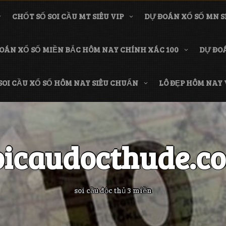
CHỐT SỐ SOI CẦU MT SIÊU VIP
DỰ ĐOÁN XỔ SỐ MN S
OÁN XỔ SỐ MIỀN BẮC HÔM NAY CHÍNH XÁC 100
DỰ ĐO
 SOI CẦU XỔ SỐ HÔM NAY SIÊU CHUẨN
LÔ ĐẸP HÔM NAY 
oicaudocthude.c
soi cầu độc thủ 3 miền