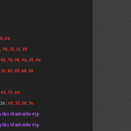
00, 64
, 98, 72, 21, 88
 86, 78, 08, 94, 19, 94
 21, 82, 03, 48, 58
:
63, 73, 49
26 :
03, 75, 58, 74
h thủ lô mb siêu vip
g thủ lô mb siêu vip