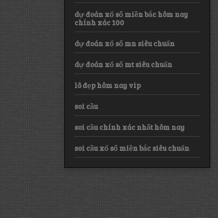
dự đoán xổ số miền bắc hôm nay
chính xác 100
dự đoán xổ số mn siêu chuẩn
dự đoán xổ số mt siêu chuẩn
lô đẹp hôm nay vip
soi cầu
soi cầu chính xác nhất hôm nay
soi cầu xổ số miền bắc siêu chuẩn