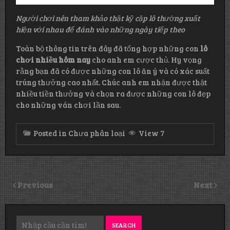
Người chơi nên tham khảo thật kỹ cặp lô thường xuất
hiện với nhau để đánh vào những ngày tiếp theo
Toàn bộ thông tin trên đây đã tổng hợp những con
lô
chơi nhiều hôm nay
cho anh em cược thủ. Hy vọng
rằng bạn đã có được những con lô ăn ý và có xác suất
trúng thưởng cao nhất. Chúc anh em nhận được thật
nhiều tiền thưởng và chọn ra được những con lô đẹp
cho những ván chơi lần sau.
Posted in Chưa phân loại
View 7
Previous
Next
SEARCH