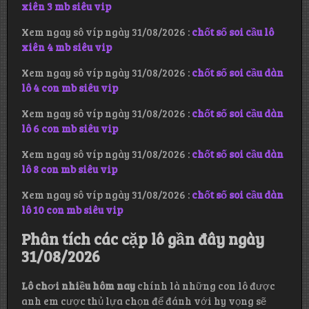
xiên 3 mb siêu vip
Xem ngay sô víp ngày 31/08/2026 :
chốt số soi cầu lô
xiên 4 mb siêu vip
Xem ngay sô víp ngày 31/08/2026 :
chốt số soi cầu dàn
lô 4 con mb siêu vip
Xem ngay sô víp ngày 31/08/2026 :
chốt số soi cầu dàn
lô 6 con mb siêu vip
Xem ngay sô víp ngày 31/08/2026 :
chốt số soi cầu dàn
lô 8 con mb siêu vip
Xem ngay sô víp ngày 31/08/2026 :
chốt số soi cầu dàn
lô 10 con mb siêu vip
Phân tích các cặp lô gần đây ngày
31/08/2026
Lô chơi nhiều hôm nay
chính là những con lô được
anh em cược thủ lựa chọn để đánh với hy vọng sẽ