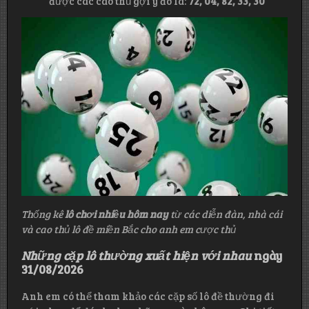
được các cao thủ gợi ý đó là:
72, 04, 82, 33, 30
Thống kê
lô chơi nhiều hôm nay
từ các diễn đàn, nhà cái
và cao thủ lô đề miền Bắc cho anh em cược thủ
Những cặp lô thường xuất hiện với nhau
ngày
31/08/2026
Anh em có thể tham khảo các cặp số lô đề thường đi