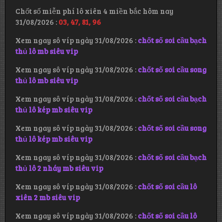
Chốt số miễn phí lô xiên 4 miền bắc hôm nay
31/08/2026 :
03, 47, 81, 96
Xem ngay sô víp ngày 31/08/2026 :
chốt số soi cầu bạch
thủ lô mb siêu vip
Xem ngay sô víp ngày 31/08/2026 :
chốt số soi cầu song
thủ lô mb siêu vip
Xem ngay sô víp ngày 31/08/2026 :
chốt số soi cầu bạch
thủ lô kép mb siêu vip
Xem ngay sô víp ngày 31/08/2026 :
chốt số soi cầu song
thủ lô kép mb siêu vip
Xem ngay sô víp ngày 31/08/2026 :
chốt số soi cầu bạch
thủ lô 2 nháy mb siêu vip
Xem ngay sô víp ngày 31/08/2026 :
chốt số soi cầu lô
xiên 2 mb siêu vip
Xem ngay sô víp ngày 31/08/2026 :
chốt số soi cầu lô