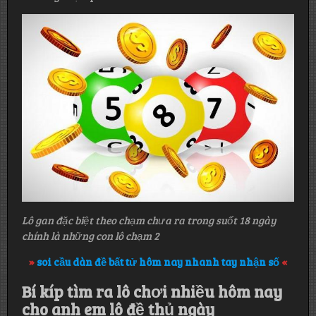
Lô gan đặc biệt theo chạm chưa ra trong suốt 18 ngày
chính là những con lô chạm 2
»
soi cầu dàn đề bất tử hôm nay nhanh tay nhận số
«
Bí kíp tìm ra lô chơi nhiều hôm nay
cho anh em lô đề thủ ngày