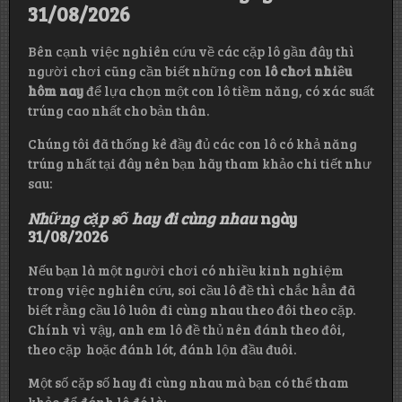
31/08/2026
Bên cạnh việc nghiên cứu về các cặp lô gần đây thì
người chơi cũng cần biết những con
lô chơi nhiều
hôm nay
để lựa chọn một con lô tiềm năng, có xác suất
trúng cao nhất cho bản thân.
Chúng tôi đã thống kê đầy đủ các con lô có khả năng
trúng nhất tại đây nên bạn hãy tham khảo chi tiết như
sau:
Những cặp số hay đi cùng nhau
ngày
31/08/2026
Nếu bạn là một người chơi có nhiều kinh nghiệm
trong việc nghiên cứu, soi cầu lô đề thì chắc hẳn đã
biết rằng cầu lô luôn đi cùng nhau theo đôi theo cặp.
Chính vì vậy, anh em lô đề thủ nên đánh theo đôi,
theo cặp hoặc đánh lót, đánh lộn đầu đuôi.
Một số cặp số hay đi cùng nhau mà bạn có thể tham