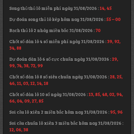
Song thủ thủ lô miễn phí ngày 31/08/2026 :
14, 45
Dự đoán song thủ lô kép hôm nay 31/08/2026 :
55 – 00
Bạch thủ lô 2 nháy miền bắc 31/08/2026 :
70
Chốt số dàn lô 4 số miễn phí ngày 31/08/2026 :
39, 92,
34, 88
Dự đoán dàn lô 6 số cực chuẩn ngày 31/08/2026 :
29,
99, 74, 38, 72, 99
Chốt số dàn lô 8 số siêu chuẩn ngày 31/08/2026 :
28, 25,
46, 11, 03, 12, 14, 18
Chốt số dàn lô 10 số ngày 31/08/2026 :
13, 85, 48, 02, 94,
66, 04, 09, 27, 85
Soi cầu lô xiên 2 miền bắc hôm nay 31/08/2026 :
95, 96
Soi cầu chuẩn lô xiên 3 miền bắc hôm nay 31/08/2026 :
12, 06, 38