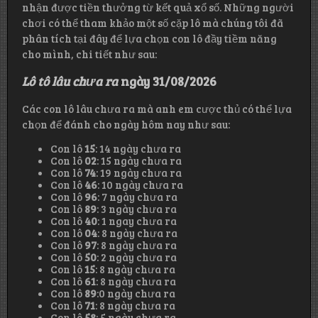
nhận được tiền thưởng từ kết quả xổ số. Những người
chơi có thể tham khảo một số cặp lô mà chúng tôi đã
phân tích tại đây để lựa chọn con lô đầy tiềm năng
cho mình, chi tiết như sau:
Lô tô lâu chưa ra
ngày 31/08/2026
Các con lô lâu chưa ra mà anh em cược thủ có thể lựa
chọn để đánh cho ngày hôm nay như sau:
Con lô
15
: 14 ngày chưa ra
Con lô
02
: 15 ngày chưa ra
Con lô
74
: 19 ngày chưa ra
Con lô
46
: 10 ngày chưa ra
Con lô
96
: 7 ngày chưa ra
Con lô
89
: 3 ngày chưa ra
Con lô
40
: 1 ngay chưa ra
Con lô
04
: 8 ngày chưa ra
Con lô
97
: 8 ngày chưa ra
Con lô
50
: 2 ngày chưa ra
Con lô
15
: 8 ngày chưa ra
Con lô
61
: 8 ngày chưa ra
Con lô
89
:0 ngày chưa ra
Con lô
71
: 8 ngày chưa ra
Con lô
58
: 5 ngày chưa ra