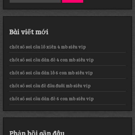
Bài viết mới
chốt số soi cầu lô xiên 4 mb siêu vip
chốt số soi cầu dàn đề 4 con mb siêu vip
chốt số soi cầu dàn lô 6 con mb siêu vip
chốt số soi cầu đề đầu đuôi mb siêu vip
chốt số soi cầu dàn đề 6 con mb siêu vip
Phản hồi gần đây