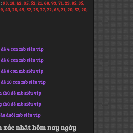
 :
93, 18, 42, 05, 52, 21, 68, 93, 71, 23, 85, 35,
59, 43, 28, 49, 52, 25, 27, 22, 63, 21, 20, 52, 20,
 đề 4 con mb siêu vip
 đề 6 con mb siêu vip
 đề 8 con mb siêu vip
 đề 10 con mb siêu vip
h thủ đề mb siêu vip
g thủ đề mb siêu vip
đầu đuôi mb siêu vip
h xác nhất hôm nay ngày