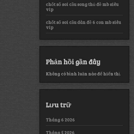
chốt số soi cầu song thủ đề mb siêu
vip
chốt số soi cầu dàn đề 6 con mb siêu
vip
Phản hồi gần đây
Không có bình luận nào để hiển thị.
Lưu trữ
Tháng 6 2026
Tháng 5 2026