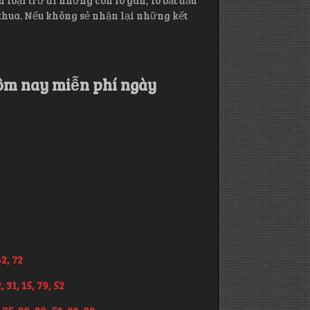
thua. Nếu không sẻ nhận lại những kết
hôm nay miễn phí ngày
62, 72
, 31, 15, 79, 52