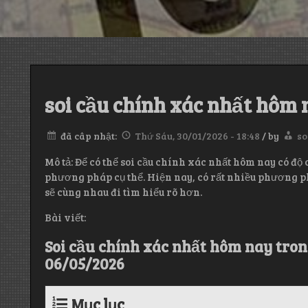
soi cầu chính xác nhất hôm
đã câp nhật:
Thứ Sáu, 30/01/2026 - 18:48
/
by
so
Mô tả: Để có thể soi cầu chính xác nhất hôm nay có độ
phương pháp cụ thể. Hiện nay, có rất nhiều phương ph
sẽ cùng nhau đi tìm hiểu rõ hơn.
Bài viết:
Soi cầu chính xác nhất hôm nay tro
06/05/2026
Mục lục