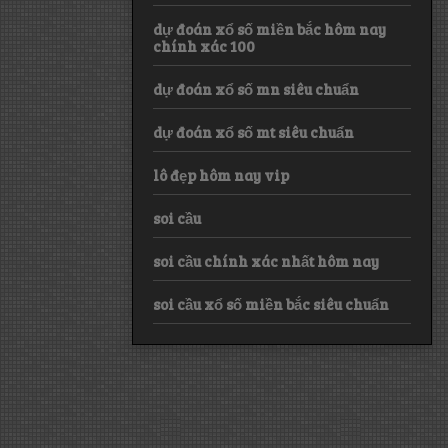
dự đoán xổ số miền bắc hôm nay
chính xác 100
dự đoán xổ số mn siêu chuẩn
dự đoán xổ số mt siêu chuẩn
lô đẹp hôm nay vip
soi cầu
soi cầu chính xác nhất hôm nay
soi cầu xổ số miền bắc siêu chuẩn