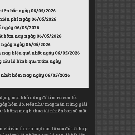
miền bắc ngày 06/05/2026
miễn phí ngày 06/05/2026
í ngày 06/05/2026
ất hôm nay ngày 06/05/2026
2 ngày ngày 06/05/2026
m nay hiệu quả nhất ngày 06/05/2026
g cầu lô hình quả trám ngày
ẹp nhất hôm nay ngày 06/05/2026
dụng mọi khả năng để tìm ra con lô,
ngày hôm đó. Nếu như may mắn trúng giải,
không may bị thua tất nhiên bạn sẽ mất
 chỉ cần tìm ra một con lô sau đó kết hợp
 loại trừ đi những con lô gan, lô bất đầu