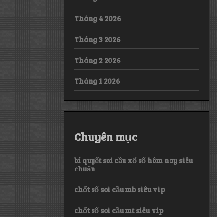
Tháng 4 2026
Tháng 3 2026
Tháng 2 2026
Tháng 1 2026
Chuyên mục
bí quyết soi cầu xổ số hôm nay siêu
chuẩn
chốt số soi cầu mb siêu vip
chốt số soi cầu mt siêu vip