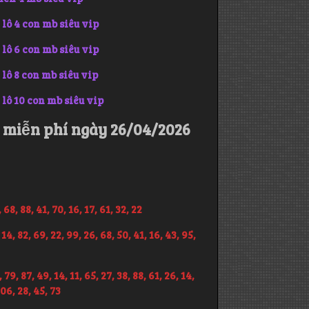
 lô 4 con mb siêu vip
 lô 6 con mb siêu vip
 lô 8 con mb siêu vip
 lô 10 con mb siêu vip
y miễn phí ngày 26/04/2026
 68, 88, 41, 70, 16, 17, 61, 32, 22
 14, 82, 69, 22, 99, 26, 68, 50, 41, 16, 43, 95,
 79, 87, 49, 14, 11, 65, 27, 38, 88, 61, 26, 14,
 06, 28, 45, 73