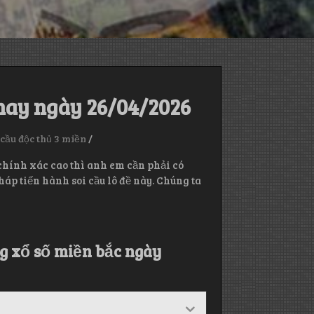
 nay ngày 26/04/2026
 cầu độc thủ 3 miền
/
 chính xác cao thì anh em cần phải có
áp tiến hành soi cầu lô đề này. Chúng ta
ng xổ số miền bắc ngày