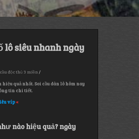
ố lô siêu nhanh ngày
 cầu độc thủ 3 miền
/
 hiệu quả nhất. Soi cầu dàn lô hôm nay
ng tin chi tiết.
siêu víp
«
 như nào hiệu quả? ngày