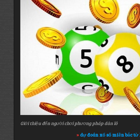
Giới thiệu đến người chơi phương pháp dàn lô
»
dự đoán xổ số miền bắc từ