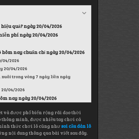
o hiệu quả? ngày 20/04/2026
miễn phí ngày 20/04/2026
lô hôm nay chuẩn chỉ ngày 20/04/2026
0/04/2026
ày 20/04/2026
 nuôi trong vòng 7 ngày liền ngày
 20/04/2026
ô hôm nay ngày 20/04/2026
ệt và được phổ biến rộng rãi dạo thời
ô thông minh, được nhiều tay chơi cá
 hình thức chơi lô cũng như
soi cầu dàn lô
ng nội dung thông qua bài viết sau đây.