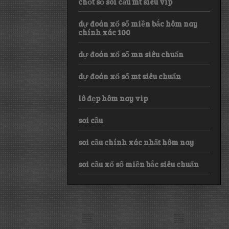
chốt số soi cầu mt siêu vip
dự đoán xổ số miền bắc hôm nay
chính xác 100
dự đoán xổ số mn siêu chuẩn
dự đoán xổ số mt siêu chuẩn
lô đẹp hôm nay vip
soi cầu
soi cầu chính xác nhất hôm nay
soi cầu xổ số miền bắc siêu chuẩn