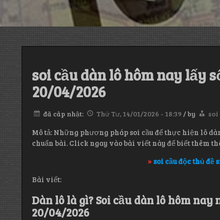
soi cầu dàn lô hôm nay lấy s
20/04/2026
đã câp nhật:
Thứ Tư, 14/01/2026 - 18:39
/
by
soi
Mô tả: Những phương pháp soi cầu để thực hiện lô dàn
chuẩn bài. Click ngay vào bài viết này để biết thêm thô
»
soi cầu độc thủ đề 
Bài viết:
Dàn lô là gì? Soi cầu dàn lô hôm nay
20/04/2026