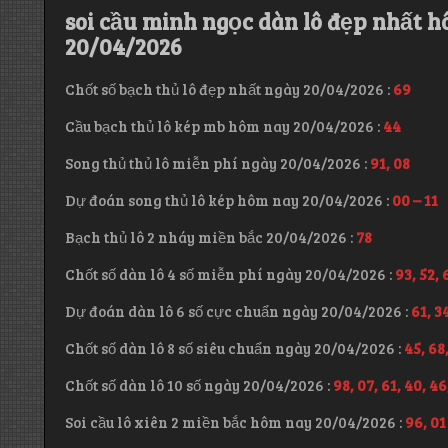
soi cầu minh ngọc dàn lô đẹp nhất 
20/04/2026
Chốt số bạch thủ lô đẹp nhất ngày 20/04/2026 :
69
Cầu bạch thủ lô kép mb hôm nay 20/04/2026 :
44
Song thủ thủ lô miễn phí ngày 20/04/2026 :
91, 08
Dự đoán song thủ lô kép hôm nay 20/04/2026 :
00 – 11
Bạch thủ lô 2 nháy miền bắc 20/04/2026 :
78
Chốt số dàn lô 4 số miễn phí ngày 20/04/2026 :
93, 52, 
Dự đoán dàn lô 6 số cực chuẩn ngày 20/04/2026 :
61, 34
Chốt số dàn lô 8 số siêu chuẩn ngày 20/04/2026 :
45, 68,
Chốt số dàn lô 10 số ngày 20/04/2026 :
98, 07, 61, 40, 46,
Soi cầu lô xiên 2 miền bắc hôm nay 20/04/2026 :
96, 01