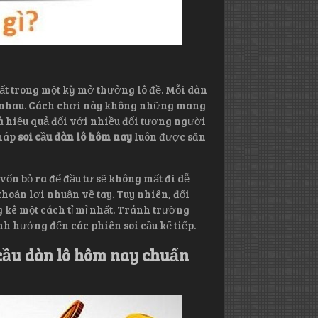
nhất trong một kỳ mở thưởng lô đề. Mỗi dàn
khác nhau. Cách chơi này không những mang
và hiệu quả đối với nhiều đối tượng người
pháp
soi cầu dàn lô hôm nay
luôn được săn
 vốn bỏ ra để đầu tư sẽ không mất đi dễ
hoản lợi nhuận về tay. Tuy nhiên, đối
 kê một cách tỉ mỉ nhất. Tránh trường
nh hưởng đến các phiên soi cầu kế tiếp.
cầu dàn lô hôm nay chuẩn