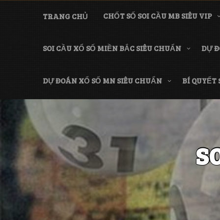
Skip
to
CHỐT SỐ SOI CẦU MB SIÊU VIP
TRANG CHỦ
content
SOI CẦU XỔ SỐ MIỀN BẮC SIÊU CHUẨN
DỰ Đ
DỰ ĐOÁN XỔ SỐ MN SIÊU CHUẨN
BÍ QUYẾT
s