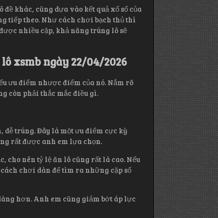
ô đề khác, cũng dựa vào kết quả xổ số của
 tiếp theo. Như cách chơi bạch thủ thì
 được nhiều cặp, khả năng trúng lô sẽ
 lô xsmb ngày 22/04/2026
iểu ưu điểm nhược điểm của nó. Nắm rõ
ng còn phải thắc mắc điều gì.
n, dễ trúng. Đây là một ưu điểm cực kỳ
ng rất được anh em lựa chọn.
 cho nên tỷ lệ ăn lô cũng rất là cao. Nếu
u cách chơi dàn để tìm ra những cặp số
ễ dàng hơn. Anh em cũng giảm bớt áp lực