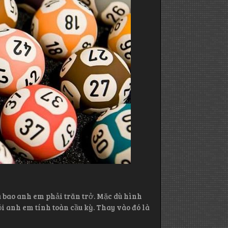
 bao anh em phải trăn trở. Mặc dù hình
i anh em tính toàn cầu kỳ. Thay vào đó là