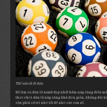
Thế nào là lô dàn
Để tìm ra dàn lô xsmb đẹp nhất hôm nay cũng điều mà
thức chơi dàn lô này cũng khá đơn giản, không đòi hỏ
cần phải có trí nhớ tốt để nhớ các con số.