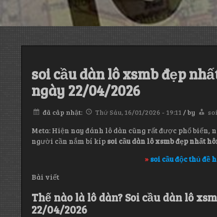
soi cầu dàn lô xsmb đẹp nhấ
ngày 22/04/2026
đã câp nhật:
Thứ Sáu, 16/01/2026 - 19:11
/
by
so
Meta: Hiện nay đánh lô dàn cũng rất được phổ biến, 
người cần nắm bí kíp
soi cầu dàn lô xsmb đẹp nhất h
»
soi cầu độc thủ đề 
Bài viết
Thế nào là lô dàn? Soi cầu dàn lô x
22/04/2026