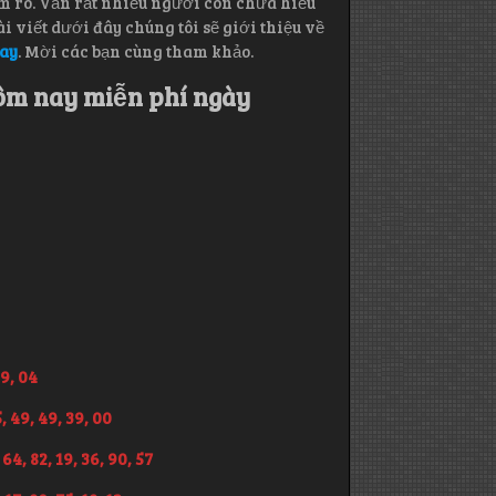
m rõ. Vẫn rất nhiều người còn chưa hiểu
i viết dưới đây chúng tôi sẽ giới thiệu về
nay
. Mời các bạn cùng tham khảo.
hôm nay miễn phí ngày
19, 04
, 49, 49, 39, 00
 64, 82, 19, 36, 90, 57