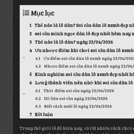
Mục lục
Thế nào là lô dàn? Soi cầu dàn lô xsmb đẹp 
soi cầu minh ngọc dàn lô đẹp nhất hôm nay 
Thế nào là lô dàn? ngày 22/04/2026
Ưu nhược điểm khi chơi soi cầu dàn lô xsmb
Ưu điểm soi cầu dàn lô xsmb ngày 22/04/202
Nhược điểm soi cầu dàn lô xsmb ngày 22/04
Kinh nghiệm soi cầu dàn lô xsmb đẹp nhất 
Lưu ý thành viên nên nhớ khi soi cầu dàn lô
Thời điểm soi cầu ngày 22/04/2026
Dữ liệu soi cầu ngày 22/04/2026
Biết cách nuôi lô ngày 22/04/2026
Kết luận
Trong thế giới lô đề hiện nay, có rất nhiều cách chơi 