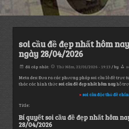
soi cầu đề đẹp nhất hôm na
ngày 28/04/2026
đã câp nhật:
Thứ Năm, 22/01/2026 - 19:13
/
by
s
Meta des: Đưa ra các phương pháp soi cầu lô đề trực 
thác các hình thức
soi cầu đề đẹp nhất hôm nay
hỗ trợ
»
soi cầu độc thủ đề chí
Title:
Bí quyết soi cầu đề đẹp nhất hôm na
28/04/2026