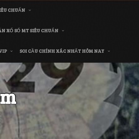
IÊU CHUẨN
ÁN XỔ SỐ MT SIÊU CHUẨN
VIP
SOI CẦU CHÍNH XÁC NHẤT HÔM NAY
om