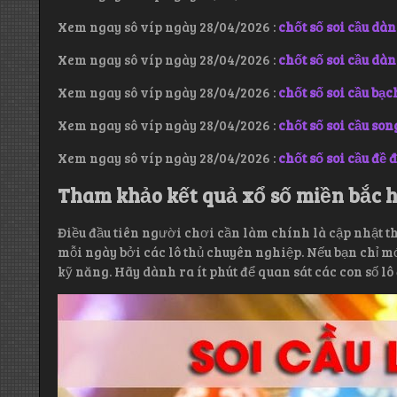
Xem ngay sô víp ngày 28/04/2026 :
chốt số soi cầu dàn
Xem ngay sô víp ngày 28/04/2026 :
chốt số soi cầu dàn
Xem ngay sô víp ngày 28/04/2026 :
chốt số soi cầu bạc
Xem ngay sô víp ngày 28/04/2026 :
chốt số soi cầu son
Xem ngay sô víp ngày 28/04/2026 :
chốt số soi cầu đề 
Tham khảo kết quả xổ số miền bắc 
Điều đầu tiên người chơi cần làm chính là cập nhật t
mỗi ngày bởi các lô thủ chuyên nghiệp. Nếu bạn chỉ m
kỹ năng. Hãy dành ra ít phút để quan sát các con số l