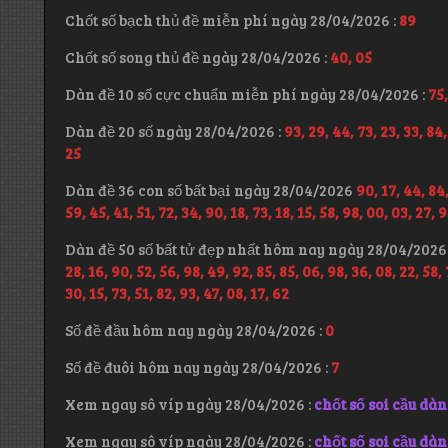
Chốt số bạch thủ đề miễn phí ngày 28/04/2026 :
89
Chốt số song thủ đề ngày 28/04/2026 :
40, 05
Dàn đề 10 số cực chuẩn miễn phí ngày 28/04/2026 :
75,
Dàn đề 20 số ngày 28/04/2026 :
93, 29, 44, 73, 23, 33, 84,
25
Dàn đề 36 con số bất bại ngày 28/04/2026
90, 17, 44, 84,
59, 45, 41, 51, 72, 34, 90, 18, 73, 18, 15, 58, 98, 00, 03, 27, 9
Dàn đề 50 số bất tử đẹp nhất hôm nay ngày 28/04/2026
28, 16, 90, 52, 56, 98, 49, 92, 85, 85, 06, 98, 36, 08, 22, 58, 
30, 15, 73, 51, 82, 93, 47, 08, 17, 62
Số đề đầu hôm nay ngày 28/04/2026 :
0
Số đề đuôi hôm nay ngày 28/04/2026 :
7
Xem ngay sô víp ngày 28/04/2026 :
chốt số soi cầu dàn
Xem ngay sô víp ngày 28/04/2026 :
chốt số soi cầu dàn