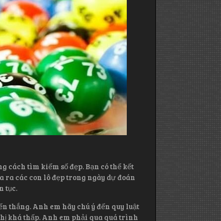
g cách tìm kiếm số đẹp. Bạn có thể kết
ưa ra các con lô đẹp trong ngày dự đoán
n tục.
ến thắng. Anh em hãy chú ý đến quy luật
thị khá thấp. Anh em phải qua quá trình