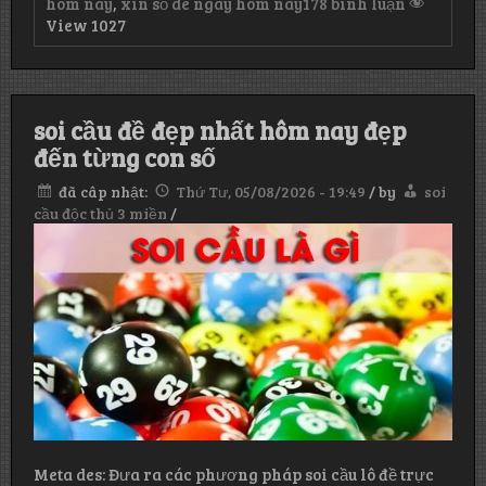
ở
hom nay
,
xin số de ngày hôm nay
178 bình luận
chốt
View 1027
số
soi
cầu
song
thủ
soi cầu đề đẹp nhất hôm nay đẹp
lô
kép
đến từng con số
mb
siêu
đã câp nhật:
Thứ Tư, 05/08/2026 - 19:49
/
by
soi
vip
cầu độc thủ 3 miền
/
Meta des: Đưa ra các phương pháp soi cầu lô đề trực