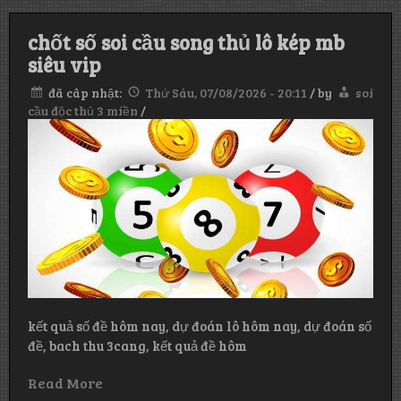
chốt số soi cầu song thủ lô kép mb
siêu vip
đã câp nhật:
Thứ Sáu, 07/08/2026 - 20:11
/
by
soi
cầu độc thủ 3 miền
/
kết quả số đề hôm nay, dự đoán lô hôm nay, dự đoán số
đề, bach thu 3cang, kết quả đề hôm
Read More