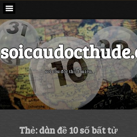
Skip
to
content
soicaudocthude
soi cầu độc thủ 3 miền
Thẻ:
dàn đề 10 số bất tử