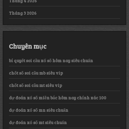
Tháng 4 2026
Tháng 3 2026
Chuyên mục
bí quyết soi cầu xổ số hôm nay siêu chuẩn
chốt số soi cầu mb siêu vip
chốt số soi cầu mt siêu vip
dự đoán xổ số miền bắc hôm nay chính xác 100
dự đoán xổ số mn siêu chuẩn
dự đoán xổ số mt siêu chuẩn