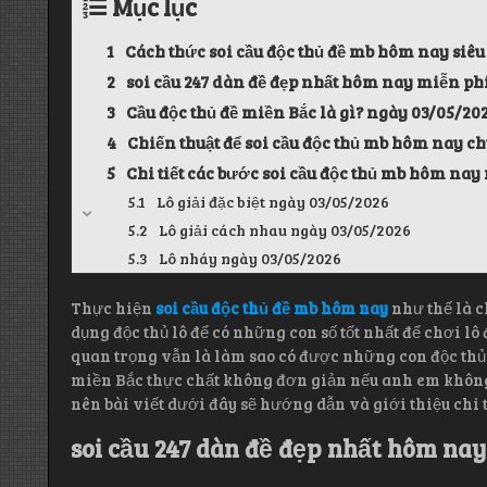
Mục lục
Cách thức soi cầu độc thủ đề mb hôm nay siê
soi cầu 247 dàn đề đẹp nhất hôm nay miễn ph
Cầu độc thủ đề miền Bắc là gì? ngày 03/05/20
Chiến thuật để soi cầu độc thủ mb hôm nay c
Chi tiết các bước soi cầu độc thủ mb hôm nay
Lô giải đặc biệt ngày 03/05/2026
Lô giải cách nhau ngày 03/05/2026
Lô nháy ngày 03/05/2026
Thực hiện
soi cầu độc thủ đề mb hôm nay
như thế là 
dụng độc thủ lô để có những con số tốt nhất để chơi lô
quan trọng vẫn là làm sao có được những con độc thủ đ
miền Bắc thực chất không đơn giản nếu anh em không
nên bài viết dưới đây sẽ hướng dẫn và giới thiệu chi 
soi cầu 247 dàn đề đẹp nhất hôm na