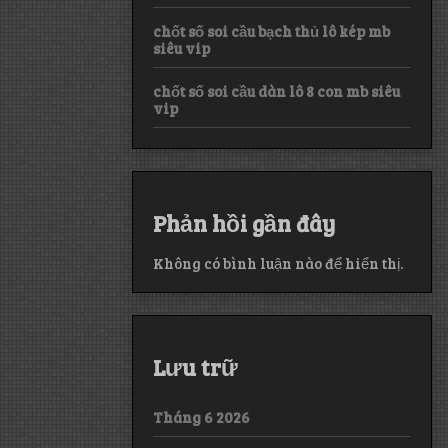
chốt số soi cầu bạch thủ lô kép mb
siêu vip
chốt số soi cầu dàn lô 8 con mb siêu
vip
Phản hồi gần đây
Không có bình luận nào để hiển thị.
Lưu trữ
Tháng 6 2026