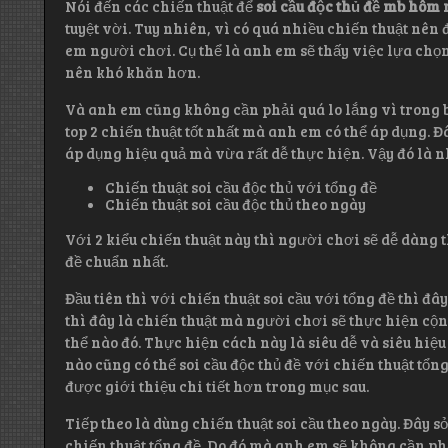
Nói đến các chiến thuật để
soi cầu độc thủ đề mb hôm
tuyệt vời. Tuy nhiên, vì có quá nhiều chiến thuật nên
em người chơi. Cụ thể là anh em sẽ thấy việc lựa chọn
nên khó khăn hơn.
Và anh em cũng không cần phải quá lo lắng vì trong b
top 2 chiến thuật tốt nhất mà anh em có thể áp dụng. 
áp dụng hiệu quả mà vừa rất dễ thực hiện. Vậy đó là nh
Chiến thuật soi cầu độc thủ với tổng đề
Chiến thuật soi cầu độc thủ theo ngày
Với 2 kiểu chiến thuật này thì người chơi sẽ dễ dàng 
đề chuẩn nhất.
Đầu tiên thì với chiến thuật soi cầu với tổng đề thì đây
thì đây là chiến thuật mà người chơi sẽ thực hiện cộng
thể nào đó. Thực hiện cách này là siêu dễ và siêu hiệ
nào cũng có thể soi cầu độc thủ đề với chiến thuật tổn
được giới thiệu chi tiết hơn trong mục sau.
Tiếp theo là dùng chiến thuật soi cầu theo ngày. Đây s
chiến thuật tổng đề. Do đó mà anh em sẽ không cần phả