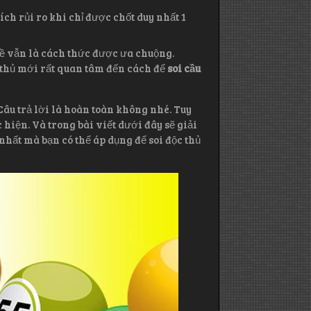
 rủi ro khi chỉ được chốt duy nhất 1
ề vẫn là cách thức được ưa chuộng.
 thủ mới rất quan tâm đến cách để
soi cầu
Câu trả lời là hoàn toàn không nhé. Tuy
c hiện. Và trong bài viết dưới đây sẽ giải
hất mà bạn có thể áp dụng để soi độc thủ