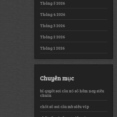
Tháng 5 2026
Tháng 4 2026
Tháng 3 2026
Tháng 2 2026
Tháng 1 2026
Chuyên mục
bí quyết soi cầu xổ số hôm nay siêu
chuẩn
chốt số soi cầu mb siêu vip