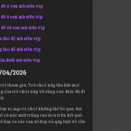
 đề 6 con mb siêu vip
 đề 8 con mb siêu vip
 đề 10 con mb siêu vip
h thủ đề mb siêu vip
g thủ đề mb siêu vip
đầu đuôi mb siêu vip
0/04/2026
ười tham gia. Trò chơi này thu hút mọi
g của trò chơi này vô cùng cao. Mặc dù đi
ít.
iệm vụ người chơi không thể bỏ qua. Soi
 có xác suất trúng cao dựa trên kết quả
 tìm ra các con số đẹp và quy luật về cầu