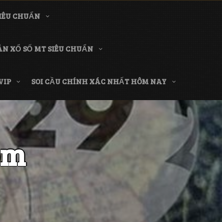
IÊU CHUẨN
ÁN XỔ SỐ MT SIÊU CHUẨN
VIP
SOI CẦU CHÍNH XÁC NHẤT HÔM NAY
om