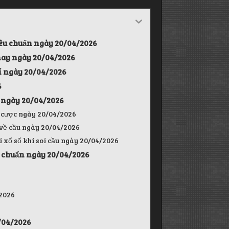
iêu chuẩn ngày 20/04/2026
nay ngày 20/04/2026
í ngày 20/04/2026
6
n ngày 20/04/2026
g cược ngày 20/04/2026
t về cầu ngày 20/04/2026
i xổ số khi soi cầu ngày 20/04/2026
u chuẩn ngày 20/04/2026
/2026
/04/2026