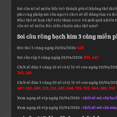
Soi cầu xổ số miền Bắc trở thành yếu tố không thể thiế
phương pháp soi cầu người chơi sẽ dễ dàng tìm ra đượ
Như thế sẽ hạn chế việc thua cược và mất quá nhiều 
cầu xổ số miền Bắc siêu chuẩn
như thế nào?
Soi cầu rồng bạch kim 3 càng miễn 
Độc thủ 3 càng ngày 20/04/2026:
428
Soi cầu cặp 3 càng ngày 20/04/2026:
835, 447
Chốt số dàn 3 càng 10 số có tỷ lệ về cao ngày 20/04/202
762, 180
Chốt số dàn 3 càng 20 số có tỷ lệ về cao ngày 20/04/202
487, 010, 089, 123, 212, 435, 048, 759, 335, 969, 888, 708
Xem ngay sô víp ngày 20/04/2026 :
chốt số soi cầu bạc
Xem ngay sô víp ngày 20/04/2026 :
chốt số soi cầu son