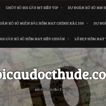
CHỐT SỐ SOI CẦU MT SIÊU VIP
DỰ ĐOÁN XỔ SỐ MN S
OÁN XỔ SỐ MIỀN BẮC HÔM NAY CHÍNH XÁC 100
DỰ ĐO
 SOI CẦU XỔ SỐ HÔM NAY SIÊU CHUẨN
LÔ ĐẸP HÔM NAY 
oicaudocthude.c
soi cầu độc thủ 3 miền