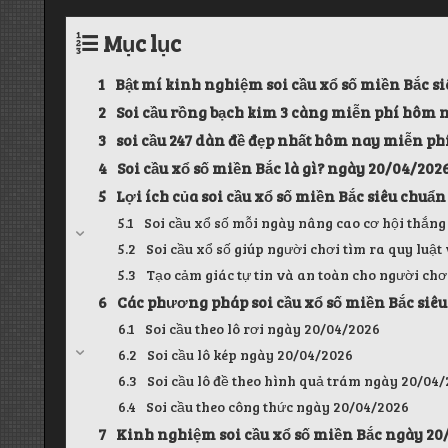
Mục lục
Bật mí kinh nghiệm soi cầu xổ số miền Bắc s
Soi cầu rồng bạch kim 3 càng miễn phí hôm 
soi cầu 247 dàn đề đẹp nhất hôm nay miễn ph
Soi cầu xổ số miền Bắc là gì? ngày 20/04/202
Lợi ích của soi cầu xổ số miền Bắc siêu chuẩ
Soi cầu xổ số mỗi ngày nâng cao cơ hội thắn
Soi cầu xổ số giúp người chơi tìm ra quy luậ
Tạo cảm giác tự tin và an toàn cho người chơ
Các phương pháp soi cầu xổ số miền Bắc siê
Soi cầu theo lô rơi ngày 20/04/2026
Soi cầu lô kép ngày 20/04/2026
Soi cầu lô đề theo hình quả trám ngày 20/04
Soi cầu theo công thức ngày 20/04/2026
Kinh nghiệm soi cầu xổ số miền Bắc ngày 20