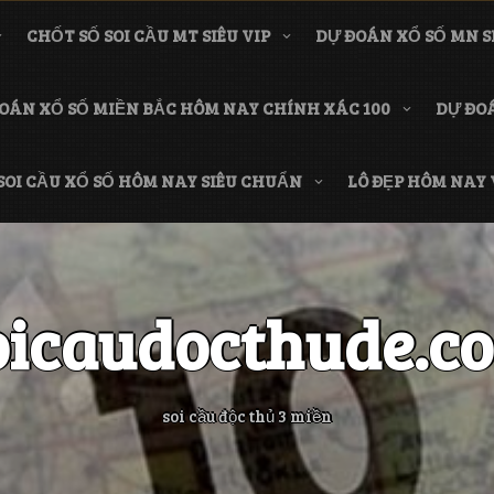
CHỐT SỐ SOI CẦU MT SIÊU VIP
DỰ ĐOÁN XỔ SỐ MN S
OÁN XỔ SỐ MIỀN BẮC HÔM NAY CHÍNH XÁC 100
DỰ ĐO
 SOI CẦU XỔ SỐ HÔM NAY SIÊU CHUẨN
LÔ ĐẸP HÔM NAY 
oicaudocthude.c
soi cầu độc thủ 3 miền