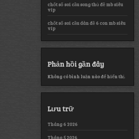
chốt số soi cầu song thủ đề mb siêu
vip
chốt số soi cầu dàn đề 6 con mb siêu
vip
Phản hồi gần đây
Không có bình luận nào để hiển thị.
Lưu trữ
Tháng 6 2026
Tháng 5 2026