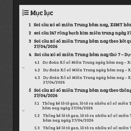
Mục lục
Soi cầu xổ số miền Trung hôm nay, XSMT hô
soi cầu 247 rồng bạch kim miền trung ngày 2
Soi cầu xổ số miền Trung hôm nay theo kết q
27/04/2026
Soi cầu xổ số miền Trung hôm nay thứ 7 – 
Dự đoán Xổ số Miền Trung ngày hôm nay – X
Dự đoán Xổ số Miền Trung ngày hôm nay – X
Dự đoán Xổ số Miền Trung ngày hôm nay – X
27/04/2026
Soi cầu xổ số miền Trung hôm nay theo thống 
27/04/2026
Thống kê lô tô gan, lô tô ra nhiều xổ số miền
hôm nay ngày 27/04/2026
Thống kê lô tô gan, lô tô ra nhiều xổ số miề
hôm nay ngày 27/04/2026
Thống kê lô tô gan, lô tô ra nhiều xổ số miền