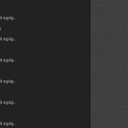
ất ngày…
g
ất ngày…
ất ngày…
ất ngày…
ất ngày…
ất ngày…