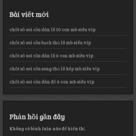
Bài viết mới
chốt số soi cầu dàn lô 10 con mb siêu vip
chốt số soi cầu bạch thủ lô mb siêu vip
chốt số soi cầu dàn lô 6 con mb siêu vip
chốt số soi cầu song thủ lô kép mb siêu vip
chốt số soi cầu dàn đề 6 con mb siêu vip
Phản hồi gần đây
Không có bình luận nào để hiển thị.