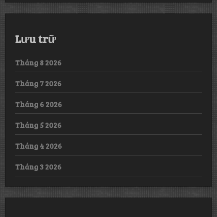
Lưu trữ
Tháng 8 2026
Tháng 7 2026
Tháng 6 2026
Tháng 5 2026
Tháng 4 2026
Tháng 3 2026