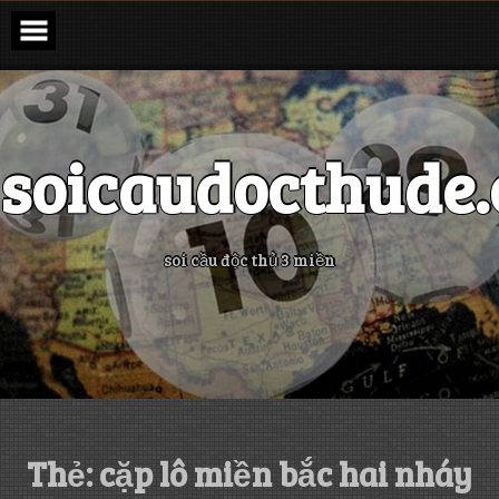
Skip
to
content
soicaudocthude
soi cầu độc thủ 3 miền
Thẻ:
cặp lô miền bắc hai nháy