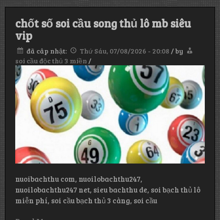
chốt số soi cầu song thủ lô mb siêu
vip
đã câp nhật:
Thứ Sáu, 07/08/2026 - 20:08
/
by
soi cầu độc thủ 3 miền
/
nuoibachthu com, nuoilobachthu247,
nuoilobachthu247 net, sieu bachthu de, soi bạch thủ lô
miễn phí, soi cầu bạch thủ 3 càng, soi cầu