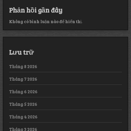
Phản hồi gần đây
Không có bình luận nào để hiển thị.
Lưu trữ
Tháng 8 2026
Tháng 7 2026
Tháng 6 2026
Tháng 5 2026
Tháng 4 2026
Tháng 3 2026