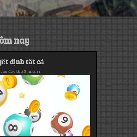
hôm nay
ết định tất cả
 cầu độc thủ 3 miền
/