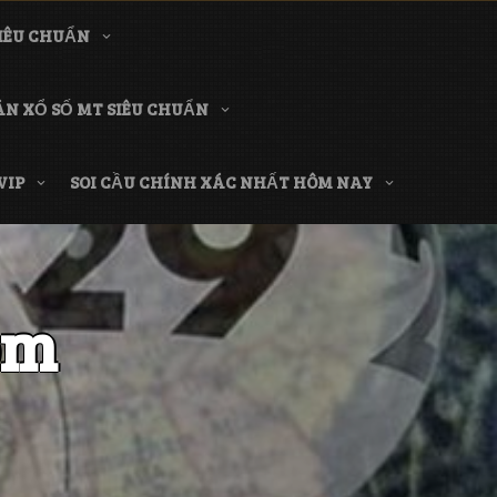
IÊU CHUẨN
ÁN XỔ SỐ MT SIÊU CHUẨN
VIP
SOI CẦU CHÍNH XÁC NHẤT HÔM NAY
om