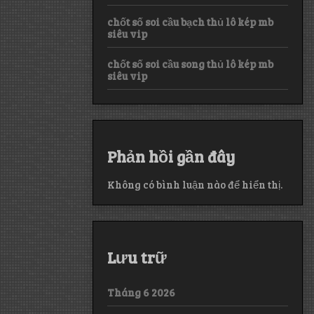
chốt số soi cầu bạch thủ lô kép mb
siêu vip
chốt số soi cầu song thủ lô kép mb
siêu vip
Phản hồi gần đây
Không có bình luận nào để hiển thị.
Lưu trữ
Tháng 6 2026