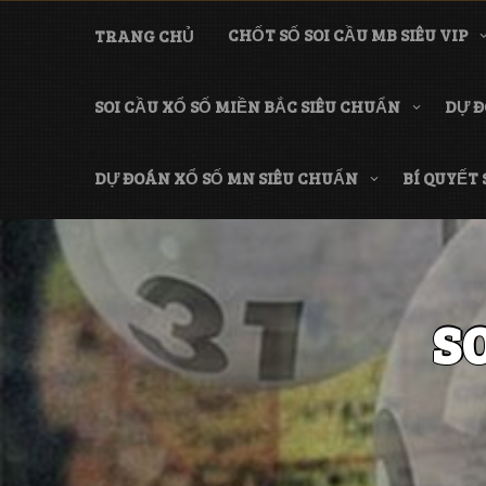
Skip
to
CHỐT SỐ SOI CẦU MB SIÊU VIP
TRANG CHỦ
content
SOI CẦU XỔ SỐ MIỀN BẮC SIÊU CHUẨN
DỰ Đ
DỰ ĐOÁN XỔ SỐ MN SIÊU CHUẨN
BÍ QUYẾT
s