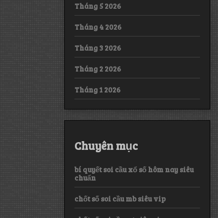
Tháng 5 2026
Tháng 4 2026
Tháng 3 2026
Tháng 2 2026
Tháng 1 2026
Chuyên mục
bí quyết soi cầu xổ số hôm nay siêu
chuẩn
chốt số soi cầu mb siêu vip