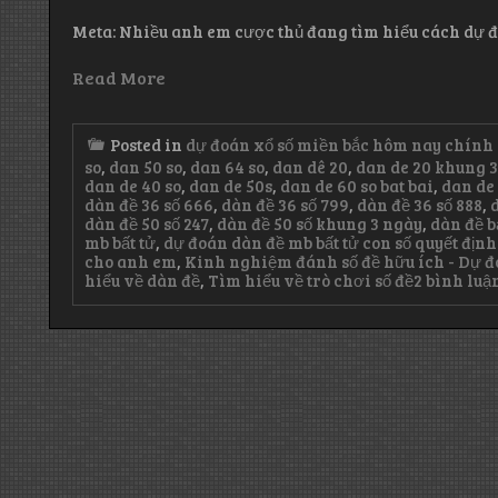
Meta: Nhiều anh em cược thủ đang tìm hiểu cách dự đo
Read More
Posted in
dự đoán xổ số miền bắc hôm nay chính
so
,
dan 50 so
,
dan 64 so
,
dan dê 20
,
dan de 20 khung 
dan de 40 so
,
dan de 50s
,
dan de 60 so bat bai
,
dan de 
dàn đề 36 số 666
,
dàn đề 36 số 799
,
dàn đề 36 số 888
,
dàn đề 50 số 247
,
dàn đề 50 số khung 3 ngày
,
dàn đề b
mb bất tử
,
dự đoán dàn đề mb bất tử con số quyết định 
cho anh em
,
Kinh nghiệm đánh số đề hữu ích - Dự đ
hiểu về dàn đề
,
Tìm hiểu về trò chơi số đề
2 bình luậ