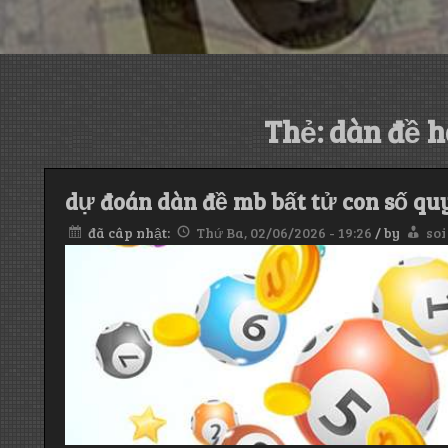
Thẻ:
dàn đề 
dự đoán dàn đề mb bất tử con số quy
đã câp nhật:
Thứ Ba, 02/06/2026 - 19:26
/
by
soi