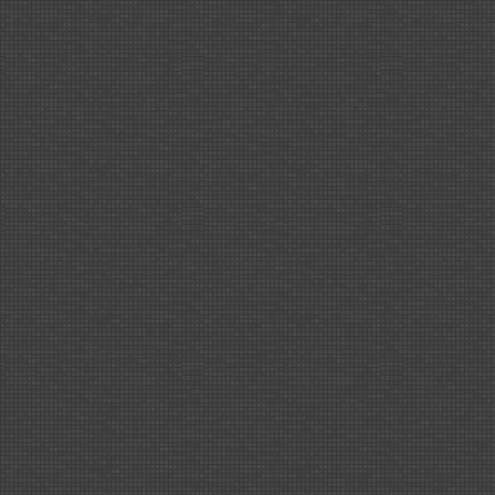
tất
cả