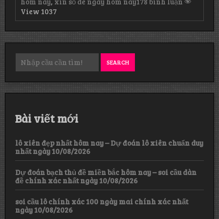
ở
hom nay
,
xin số de ngày hôm nay
178 bình luận
chốt
View 1037
số
soi
cầu
song
thủ
lô
SEARCH
kép
mb
siêu
vip
Bài viết mới
lô xiên đẹp nhất hôm nay – Dự đoán lô xiên chuẩn duy
nhất ngày 10/08/2026
Dự đoán bạch thủ đề miền bắc hôm nay – soi cầu dàn
đề chính xác nhất ngày 10/08/2026
soi cầu lô chính xác 100 ngày mai chính xác nhất
ngày 10/08/2026