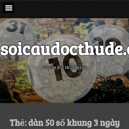
Skip
to
content
soicaudocthude
soi cầu độc thủ 3 miền
Thẻ:
dàn 50 số khung 3 ngày