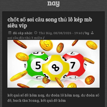
nay
chốt số soi cầu song thủ lô kép mb
siêu vip
đã câp nhật:
Thứ Bảy, 08/08/2026 - 19:40
/
by
soi cầu độc thủ 3 miền
/
kết quả số đề hôm nay, dự đoán lô hôm nay, dự đoán số
đề, bach thu 3cang, kết quả đề hôm