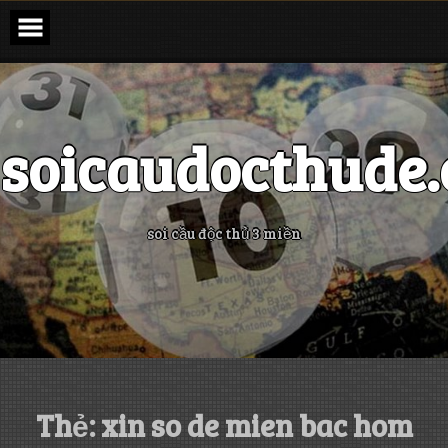
Skip
to
content
soicaudocthude
soi cầu độc thủ 3 miền
Thẻ:
xin so de mien bac hom