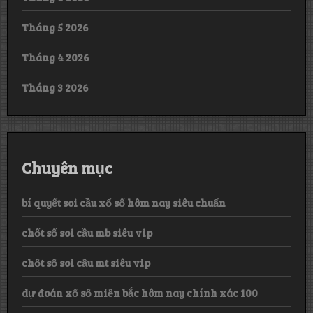
Tháng 5 2026
Tháng 4 2026
Tháng 3 2026
Chuyên mục
bí quyết soi cầu xổ số hôm nay siêu chuẩn
chốt số soi cầu mb siêu vip
chốt số soi cầu mt siêu vip
dự đoán xổ số miền bắc hôm nay chính xác 100