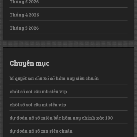
Tháng 5 2026
Tháng 4 2026
Tháng 3 2026
Chuyên mục
bí quyết soi cầu xổ số hôm nay siêu chuẩn
chốt số soi cầu mb siêu vip
chốt số soi cầu mt siêu vip
dự đoán xổ số miền bắc hôm nay chính xác 100
dự đoán xổ số mn siêu chuẩn