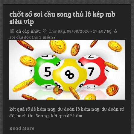
chốt số soi cầu song thủ lô kép mb
siêu vip
đã câp nhật:
Thứ Bảy, 08/08/2026 - 19:40
/
by
soi cầu độc thủ 3 miền
/
kết quả số đề hôm nay, dự đoán lô hôm nay, dự đoán số
đề, bach thu 3cang, kết quả đề hôm
Read More