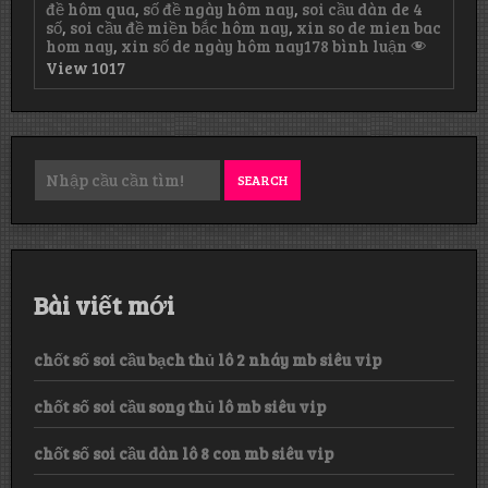
đề hôm qua
,
số đề ngày hôm nay
,
soi cầu dàn de 4
số
,
soi cầu đề miền bắc hôm nay
,
xin so de mien bac
ở
hom nay
,
xin số de ngày hôm nay
178 bình luận
chốt
View 1017
số
soi
cầu
song
thủ
lô
SEARCH
kép
mb
siêu
vip
Bài viết mới
chốt số soi cầu bạch thủ lô 2 nháy mb siêu vip
chốt số soi cầu song thủ lô mb siêu vip
chốt số soi cầu dàn lô 8 con mb siêu vip