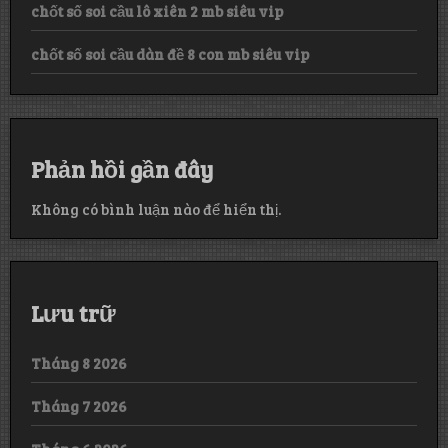
chốt số soi cầu lô xiên 2 mb siêu vip
chốt số soi cầu dàn đề 8 con mb siêu vip
Phản hồi gần đây
Không có bình luận nào để hiển thị.
Lưu trữ
Tháng 8 2026
Tháng 7 2026