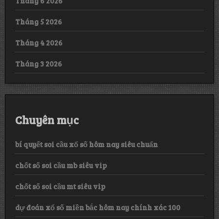
Tháng 6 2026
Tháng 5 2026
Tháng 4 2026
Tháng 3 2026
Chuyên mục
bí quyết soi cầu xổ số hôm nay siêu chuẩn
chốt số soi cầu mb siêu vip
chốt số soi cầu mt siêu vip
dự đoán xổ số miền bắc hôm nay chính xác 100